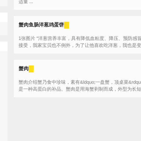
适量 ...
蟹肉鱼肠洋葱鸡蛋饼
1张图片 “洋葱营养丰富，具有降低血粘度、降压、预防感冒等功能，可是其刺激的味道很多人难以
蟹肉
蟹肉介绍蟹乃食中珍味，素有&ldquo;一盘蟹，顶桌菜&rd
是一种高蛋白的补品。蟹肉是用海蟹剥制而成，外型为长短不