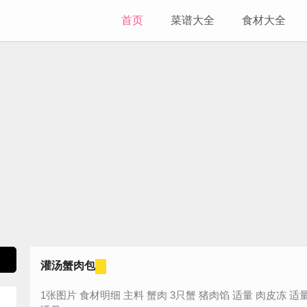
首页
菜谱大全
食材大全
灌汤蟹肉包
1张图片 食材明细 主料 蟹肉 3只蟹 猪肉馅 适量 肉皮冻 适量 辅料 葱 适量 姜 适量 生抽 适量 料酒