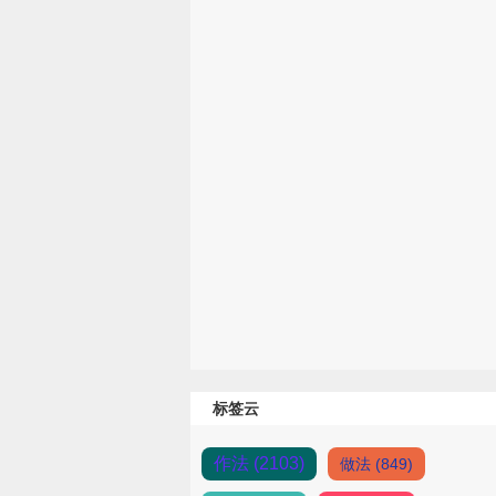
标签云
作法 (2103)
做法 (849)