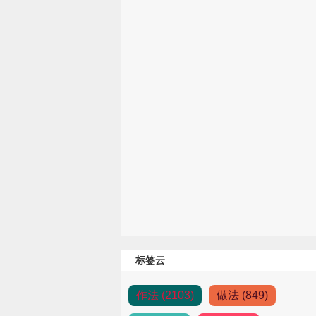
标签云
作法 (2103)
做法 (849)