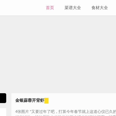
首页
菜谱大全
食材大全
金银蒜蓉开背虾
4张图片 “又要过年了吧，打算今年春节就上这道心仪已久的菜，今天先练练手，完全为除夕的年夜