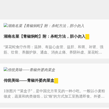
湖南名菜【青椒焖蛇】附：杀蛇方法，胆小勿入
“菜花蛇食疗作用：温肺、有益心血管、益肝、和胃、补肾、强
筋、壮骨、养颜护肤、通血、消炎止痛、养阴补虚。菜花蛇肉
性凉，味甘咸。含人体必需的多种氨基酸。其中有增强脑细胞...
传统美味——青椒外婆肉菜盒
1张图片 ““菜盒子”，是中国北方常见的一种小吃。一般以小麦粉
做皮，蔬菜和肉类做馅，以“烙”的方式加工至熟透即食。外婆菜
是湖南湘西地区一道居家菜，原料选用多种野菜、湘...