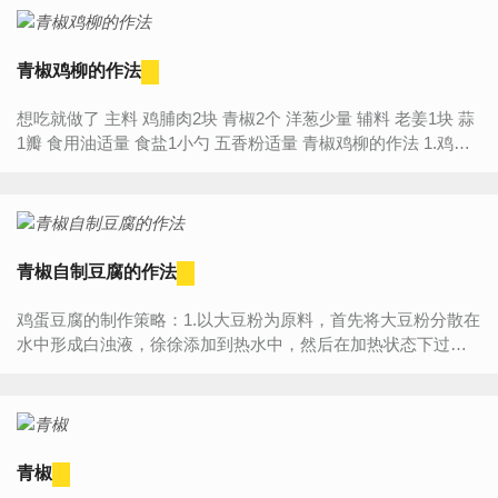
青椒鸡柳的作法
想吃就做了 主料 鸡脯肉2块 青椒2个 洋葱少量 辅料 老姜1块 蒜
1瓣 食用油适量 食盐1小勺 五香粉适量 青椒鸡柳的作法 1.鸡肉
切条 2.放...
青椒自制豆腐的作法
鸡蛋豆腐的制作策略：1.以大豆粉为原料，首先将大豆粉分散在
水中形成白浊液，徐徐添加到热水中，然后在加热状态下过
滤，除去豆粕，得到豆乳。2.在热豆乳中添加调味料，冷却后
添...
青椒