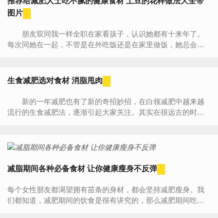
推荐给减肥人士吃不腻的健康食材 土豆的花样做法大全带
图片
朋友双同我一样全职在家看孩子，认识她都有十来年了。
每次同她在一起，不管是在外吃饭还是在家里做饭，她总会来
一份土豆。她经常同我们说可以什么菜也不吃，但几乎每天都...
生食减肥选对食材 消脂甩肉
新的一年减肥也有了新的奇招妙招，在白领减肥中越来越
流行的生食减肥法，逐渐引起大家关注。其实在很远古的时期
人们没有发明火，只能依靠吃生食。而如今烹饪方式多种多
样，许多...
减脂期间各种必备食材 让你健康瘦身不反弹
每个女性朋友都渴望拥有苗条的身材，都会坚持减肥瘦身。我
们都知道，减肥期间的饮食是很有讲究的，那么减肥期间吃什
么好呢？减肥的食材有很多，不同的食材有不同的减肥功效，