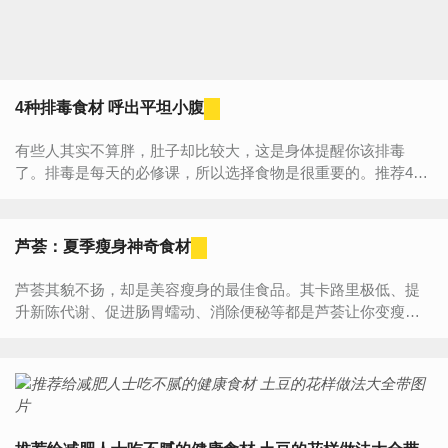
4种排毒食材 呼出平坦小腹
有些人其实不算胖，肚子却比较大，这是身体提醒你该排毒
了。排毒是每天的必修课，所以选择食物是很重要的。推荐4种
食材，可排毒瘦肚子,是时候该为自己的饮食负责任了。 ...
芦荟：夏季瘦身神奇食材
芦荟其貌不扬，却是美容瘦身的最佳食品。其卡路里极低、提
升新陈代谢、促进肠胃蠕动、消除便秘等都是芦荟让你变瘦的
法宝。 1、低卡路里，健康无负担。含有丰富矿...