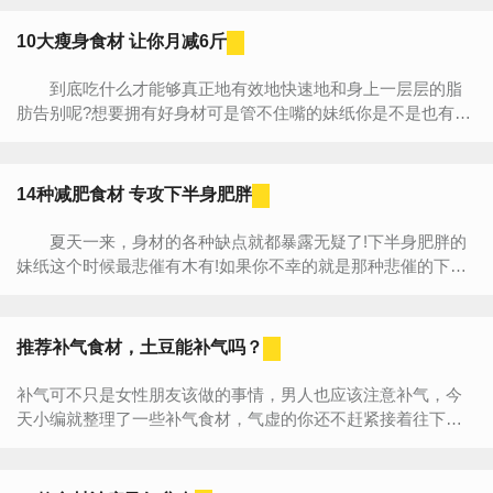
其中...
10大瘦身食材 让你月减6斤
到底吃什么才能够真正地有效地快速地和身上一层层的脂
肪告别呢?想要拥有好身材可是管不住嘴的妹纸你是不是也有同
样的烦恼呢?今天，中国减肥网小编就带你告别这个烦恼，给
你...
14种减肥食材 专攻下半身肥胖
夏天一来，身材的各种缺点就都暴露无疑了!下半身肥胖的
妹纸这个时候最悲催有木有!如果你不幸的就是那种悲催的下半
身肥胖的妹纸，那么及赶紧来看看小编为你准备的14种减肥食...
推荐补气食材，土豆能补气吗？
补气可不只是女性朋友该做的事情，男人也应该注意补气，今
天小编就整理了一些补气食材，气虚的你还不赶紧接着往下
看。补气食材大盘点土豆补胃气：因为对人体有诸多益处，土
豆又被称为...