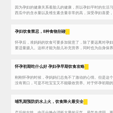
因为孕妇的健康关系着胎儿的健康，所以孕妇平时的生活
西瓜中的含水量以及维生素含量非常的高，深受孕妇喜爱
妇...
孕妇饮食禁忌，8种食物别碰
怀孕后，准妈妈的饮食可要多加留意了，除了要远离对孕
要适量摄入。这样才能为胎儿补充营养，同时也为自身保养。
怀孕初期吃什么好 孕妇孕早期饮食攻略
刚刚怀孕的时候，孕妈妈们总免不了激动的心情。但是这
没有胃口，可是不吃宝宝又不能吸收营养。对于怀孕初期
期...
哺乳期预防奶水上火，饮食降火最安全
产后的女性，由于分娩会消耗大量的元气，易气血虚弱，