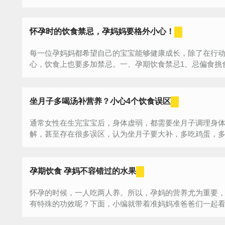
怀孕时的饮食禁忌，孕妈妈要格外小心！
每一位孕妈妈都希望自己的宝宝能够健康成长，除了在行
心，饮食上也要多加禁忌。一、孕期饮食禁忌1、忌偏食挑
偏食鸡鸭鱼肉和高档的营养保健品，有的只吃...
坐月子多喝汤补营养？小心4个饮食误区
通常女性在生完宝宝后，身体虚弱，都需要坐月子调理身
解，甚至存在很多误区，认为坐月子要大补，多吃鸡蛋，
能会...
孕期饮食 孕妈不容错过的水果
怀孕的时候，一人吃两人养。所以，孕妈的营养尤为重要
有特殊的功效呢？下面，小编就带着准妈妈准爸爸们一起
效缓解...