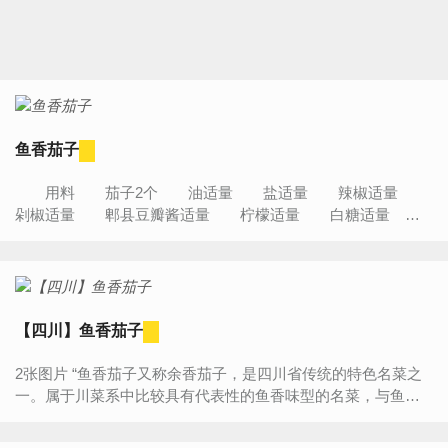
鱼香茄子
用料 茄子2个 油适量 盐适量 辣椒适量
剁椒适量 郫县豆瓣酱适量 柠檬适量 白糖适量
蚝油适量 葱适量 姜适量 鱼香茄子的作法...
【四川】鱼香茄子
2张图片 “鱼香茄子又称余香茄子，是四川省传统的特色名菜之
一。属于川菜系中比较具有代表性的鱼香味型的名菜，与鱼香
猪肝、鱼香肉丝和鱼香三丝等菜齐名，深受欢迎。” 食...