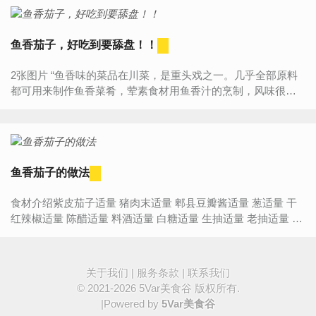
鱼香茄子，好吃到要舔盘！！
2张图片 “鱼香味的菜品在川菜，是重头戏之一。几乎全部原料
都可用来制作鱼香菜肴，荤素食材用鱼香汁的烹制，风味很是
独特，厚重悠长，叫人回味无穷，也就是所说的余香。早在七
十年...
鱼香茄子的做法
食材介绍紫皮茄子适量 猪肉末适量 郫县豆瓣酱适量 葱适量 干
红辣椒适量 陈醋适量 料酒适量 白糖适量 生抽适量 老抽适量 淀
粉适量 姜适量 蒜适量【鱼香茄子】的...
关于我们
|
服务条款
|
联系我们
© 2021-2026
5Var美食谷
版权所有.
|Powered by
5Var美食谷