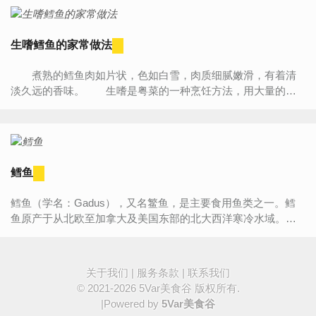
生嗜鳕鱼的家常做法
煮熟的鳕鱼肉如片状，色如白雪，肉质细腻嫩滑，有着清
淡久远的香味。 生嗜是粤菜的一种烹饪方法，用大量的葱
姜蒜带煎带焖的方法让食材成熟。讲究菜肴的原汁原味，在整
个...
鳕鱼
鳕鱼（学名：Gadus），又名鳘鱼，是主要食用鱼类之一。鳕
鱼原产于从北欧至加拿大及美国东部的北大西洋寒冷水域。目
前鳕鱼主要出产国是加拿大、冰岛、挪威及俄罗斯，日本产地
主要在北海...
关于我们
|
服务条款
|
联系我们
© 2021-2026
5Var美食谷
版权所有.
|Powered by
5Var美食谷