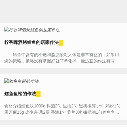
柠香啤酒烤鳕鱼的居家作法
鳕鱼中含有的不饱和脂肪酸对人体是非常有益的，如果用
烧的策略，策略没有掌握好就简单化掉。最适宜的作法有两
种，一种是清蒸，另一种就是烤。今天我就来教大家如何做出
一...
鳕鱼鱼松的作法
食材介绍鳕鱼块1000g 料酒2勺 生抽2勺 黑胡椒碎少许 鸡粉1勺
黑芝麻15g 盐少许 葱2棵 香油1勺 姜片8片 橄榄油1勺鳕鱼鱼松
的作法步骤:1.网购的整条段切的挪威鳕...