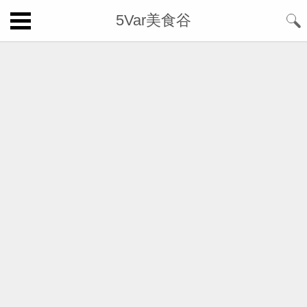
5Var美食谷