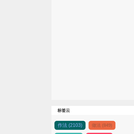
标签云
作法 (2103)
做法 (849)