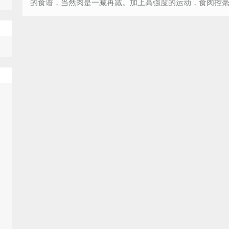
的食谱，当然肉是一减再减。加上高强度的运动，食肉控
见到肉眼都绿了。今天无论如何也得让自己打牙...