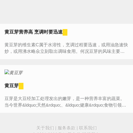
黄豆芽营养高 烹调时要迅速
黄豆芽的维生素C属于水溶性，烹调过程要迅速，或用油急速快
炒，或用沸水略氽立刻取出调味食用。何况豆芽的风味主要在
于它脆嫩的口感，煮炒得太过熟烂，营养和风味尽失。哪些人
适合吃...
黄豆芽
豆芽是大豆经加工处理发出的嫩芽，是一种营养丰富的蔬菜。
当今世界&ldquo;天然&rdquo;、&ldquo;健康&rdquo;食物引领风
骚者之一，乃是源自我国的豆芽菜，特别是金灿灿的&ldquo;
如...
关于我们
|
服务条款
|
联系我们