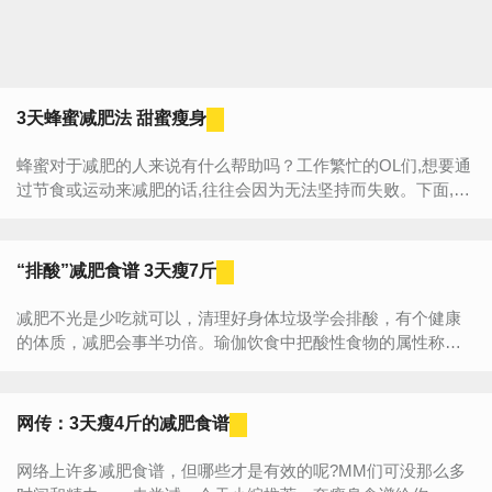
3天蜂蜜减肥法 甜蜜瘦身
蜂蜜对于减肥的人来说有什么帮助吗？工作繁忙的OL们,想要通
过节食或运动来减肥的话,往往会因为无法坚持而失败。下面,小
编给爱美的MM们推荐3种非常有效的蜂蜜水减肥法,...
“排酸”减肥食谱 3天瘦7斤
减肥不光是少吃就可以，清理好身体垃圾学会排酸，有个健康
的体质，减肥会事半功倍。瑜伽饮食中把酸性食物的属性称为
愚昧，一个人所吃的食物不仅影响的身体，同时也影响他的心...
网传：3天瘦4斤的减肥食谱
网络上许多减肥食谱，但哪些才是有效的呢?MM们可没那么多