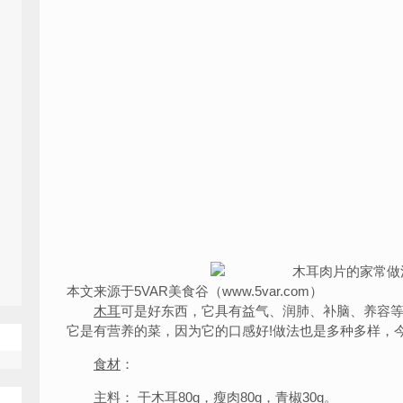
本文来源于5VAR美食谷（www.5var.com）
木耳
可是好东西，它具有益气、润肺、补脑、养容等
它是有营养的菜，因为它的口感好!做法也是多种多样，
食材
：
主料： 干木耳80g，
瘦肉
80g，
青椒
30g。