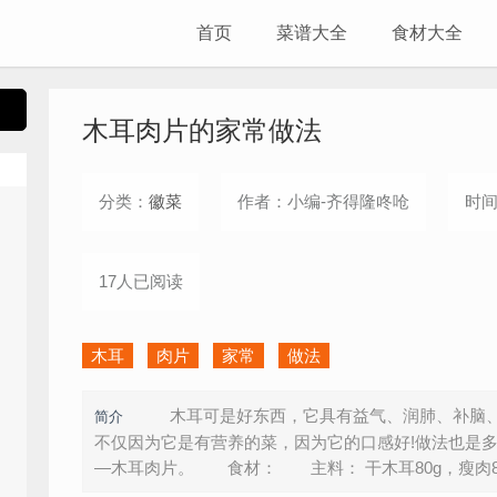
首页
菜谱大全
食材大全
木耳肉片的家常做法
分类：
徽菜
作者：小编-齐得隆咚呛
时间：
17人已阅读
木耳
肉片
家常
做法
木耳可是好东西，它具有益气、润肺、补脑、养
简介
不仅因为它是有营养的菜，因为它的口感好!做法也是
—木耳肉片。 食材： 主料： 干木耳80g，瘦肉80