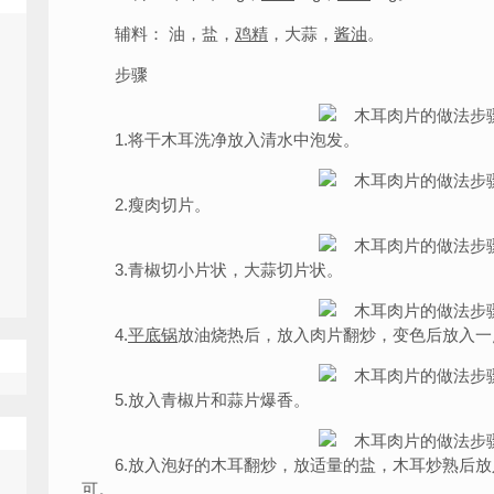
辅料： 油，盐，
鸡精
，大蒜，
酱油
。
步骤
1.将干木耳洗净放入清水中泡发。
2.瘦肉切片。
3.青椒切小片状，大蒜切片状。
4.
平底锅
放油烧热后，放入肉片翻炒，变色后放入一
5.放入青椒片和蒜片爆香。
6.放入泡好的木耳翻炒，放适量的盐，木耳炒熟后放
可。