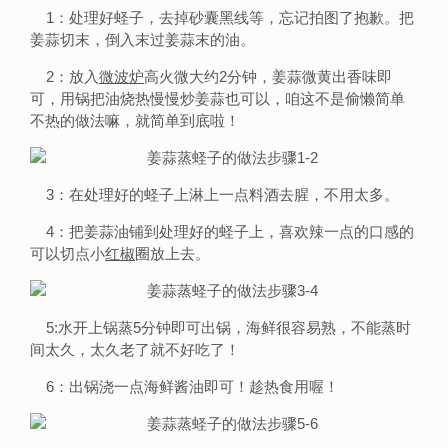
1：处理好蛏子，去掉砂囊黑线等，忘记拍图了抱歉。把
姜蒜切末，倒入末过姜蒜末的油。
2：放入
微波炉
高火微大约2分钟，姜蒜微黄出香味即
可，用锅把油烧热慢慢炒姜蒜也可以，咱这不是偷懒简单
不热的做法嘛，就简单到底啦！
3：在处理好的蛏子上淋上一点料酒去腥，不用太多。
4：把姜蒜油铺到处理好的蛏子上，喜欢辣一点的口感的
可以切点小
红椒
圈放上去。
5:水开上锅蒸5分钟即可出锅，海鲜很容易熟，不能蒸时
间太久，太久老了就不好吃了！
6：出锅浇一点海鲜酱油即可！趁热食用喔！