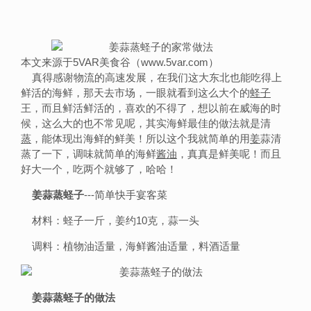
本文来源于5VAR美食谷（www.5var.com）
真得感谢物流的高速发展，在我们这大东北也能吃得上
鲜活的海鲜，那天去市场，一眼就看到这么大个的
蛏子
王，而且鲜活鲜活的，喜欢的不得了，想以前在威海的时
候，这么大的也不常见呢，其实海鲜最佳的做法就是清
蒸
，能体现出海鲜的鲜美！所以这个我就简单的用
姜
蒜清
蒸了一下，调味就简单的海鲜
酱油
，真真是鲜美呢！而且
好大一个，吃两个就够了，哈哈！
姜蒜蒸蛏子
---简单快手宴客菜
材料：蛏子一斤，姜约10克，蒜一头
调料：植物油适量，海鲜酱油适量，料酒适量
姜蒜蒸蛏子的做法