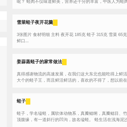
呢？ 蛏肉不仅味道鲜美，营养还十分的丰富，中医人为蛏
雪菜蛏子夜开花羹
3张图片 食材明细 主料 夜开花 185克 蛏子 315克 雪菜 65克 辅料 水淀粉 适量 盐 适量 味精 适量 咸
鲜口...
姜蒜蒸蛏子的家常做法
真得感谢物流的高速发展，在我们这大东北也能吃得上鲜
大个的蛏子王，而且鲜活鲜活的，喜欢的不得了，想以前在威
蛏子
蛏子，学名缢蛏，属软体动物系，真瓣鳃纲，真瓣鳃目、
顶腹缘，有一道斜行的凹沟，故名缢蛏。 蛏生活在浅海泥沙
长...