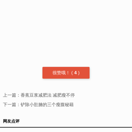
很赞哦！
(
4
)
上一篇：
香蕉豆浆减肥法 减肥瘦不停
下一篇：
铲除小肚腩的三个瘦腹秘籍
网友点评