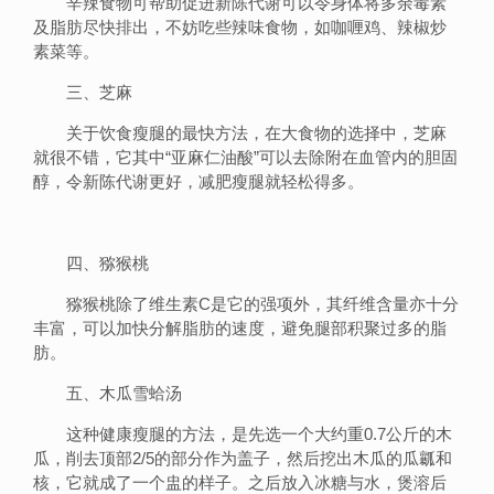
辛辣食物可帮助促进新陈代谢可以令身体将多余毒素
及脂肪尽快排出，不妨吃些辣味食物，如咖喱鸡、辣椒炒
素菜等。
三、芝麻
关于饮食瘦腿的最快方法，在大食物的选择中，芝麻
就很不错，它其中“亚麻仁油酸”可以去除附在血管内的胆固
醇，令新陈代谢更好，减肥瘦腿就轻松得多。
四、猕猴桃
猕猴桃除了维生素C是它的强项外，其纤维含量亦十分
丰富，可以加快分解脂肪的速度，避免腿部积聚过多的脂
肪。
五、木瓜雪蛤汤
这种健康瘦腿的方法，是先选一个大约重0.7公斤的木
瓜，削去顶部2/5的部分作为盖子，然后挖出木瓜的瓜瓤和
核，它就成了一个盅的样子。之后放入冰糖与水，煲溶后