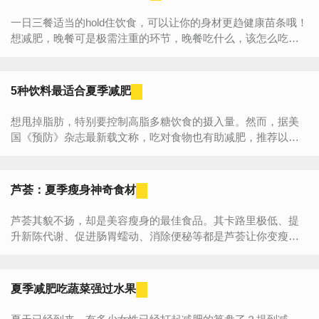
一日三餐适当的hold住饮食，可以让你的身材更趋健康苗条哦！
想减肥，晚餐可是极需注重的环节，晚餐吃什么，该怎么吃？
大家一定都听过正常的一日饮食法子是：早餐吃的饱，午餐...
5种饮料最适合夏季减肥
想甩掉脂肪，特别要控制高脂多糖饮食的摄入量。然而，据美
国《预防》杂志最新载文称，吃对食物也有助减肥，推荐以下6
种适合夏季的减肥饮料，一举两得。 一、自制调味水 ...
芦荟：夏季瘦身神奇食材
芦荟其貌不扬，却是美容瘦身的最佳食品。其卡路里极低、提
升新陈代谢、促进肠胃蠕动、消除便秘等都是芦荟让你变瘦的
法宝。 1、低卡路里，健康无负担。含有丰富矿...
夏季减肥吃蔬菜强过水果