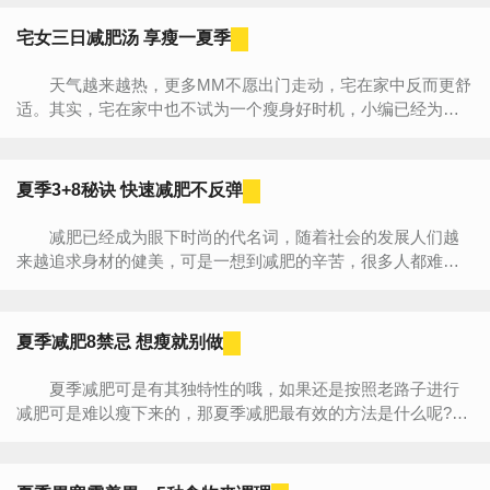
姿。 1...
宅女三日减肥汤 享瘦一夏季
天气越来越热，更多MM不愿出门走动，宅在家中反而更舒
适。其实，宅在家中也不试为一个瘦身好时机，小编已经为大
家准备了一套三日瘦身食谱，大都是以减肥汤为主，夏季减肥
要马上行动...
夏季3+8秘诀 快速减肥不反弹
减肥已经成为眼下时尚的代名词，随着社会的发展人们越
来越追求身材的健美，可是一想到减肥的辛苦，很多人都难以
坚持下来。在这么热的天，臃肿的身材让人很没自信，该怎么
样才能快...
夏季减肥8禁忌 想瘦就别做
夏季减肥可是有其独特性的哦，如果还是按照老路子进行
减肥可是难以瘦下来的，那夏季减肥最有效的方法是什么呢?下
面编辑分享夏季减肥常识，注意8个禁忌，想瘦就别这样
做。 1...