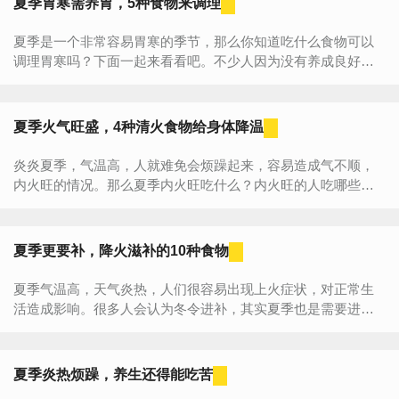
夏季胃寒需养胃，5种食物来调理
夏季是一个非常容易胃寒的季节，那么你知道吃什么食物可以
调理胃寒吗？下面一起来看看吧。不少人因为没有养成良好的
饮食习惯，常常在夏天贪一时之快，过量进食性质寒凉的水
果，以致最...
夏季火气旺盛，4种清火食物给身体降温
炎炎夏季，气温高，人就难免会烦躁起来，容易造成气不顺，
内火旺的情况。那么夏季内火旺吃什么？内火旺的人吃哪些食
物能有效降火呢？步入夏季之后，天气本来就比较炎热，人的
心情也会随之变...
夏季更要补，降火滋补的10种食物
夏季气温高，天气炎热，人们很容易出现上火症状，对正常生
活造成影响。很多人会认为冬令进补，其实夏季也是需要进补
的。夏天昼长夜短，睡眠质量差、休息时间会相对减少，再加
上出汗多，身...
夏季炎热烦躁，养生还得能吃苦