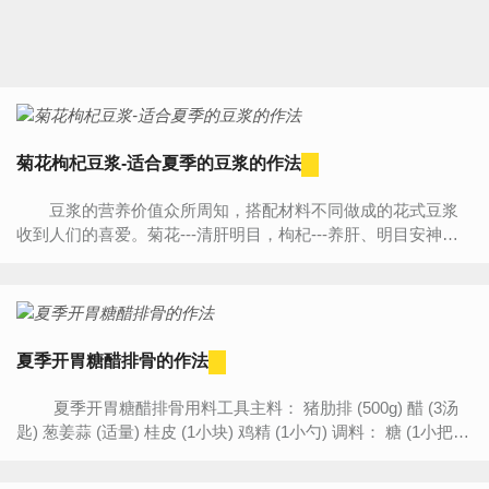
菊花枸杞豆浆-适合夏季的豆浆的作法
豆浆的营养价值众所周知，搭配材料不同做成的花式豆浆
收到人们的喜爱。菊花---清肝明目，枸杞---养肝、明目安神，
三种材料的搭配制作的豆浆，最适合炎热的夏季了。 菊...
夏季开胃糖醋排骨的作法
夏季开胃糖醋排骨用料工具主料： 猪肋排 (500g) 醋 (3汤
匙) 葱姜蒜 (适量) 桂皮 (1小块) 鸡精 (1小勺) 调料： 糖 (1小把)
酱油 (半汤匙) 八角 (2颗) 盐 (1小勺) 厨...