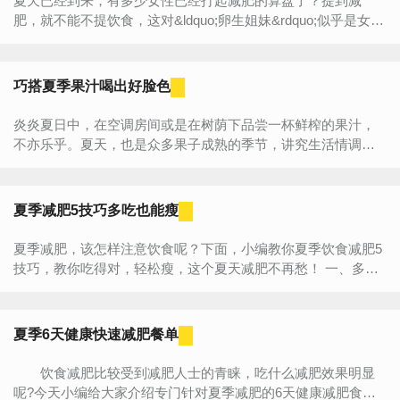
夏天已经到来，有多少女性已经打起减肥的算盘了？提到减
肥，就不能不提饮食，这对&ldquo;卵生姐妹&rdquo;似乎是女性
朋友永远绕不开的话题。吃什么更有利于减肥，永远是女性关...
巧搭夏季果汁喝出好脸色
炎炎夏日中，在空调房间或是在树荫下品尝一杯鲜榨的果汁，
不亦乐乎。夏天，也是众多果子成熟的季节，讲究生活情调的
市民，不妨买些水果，自己动手，调制出一杯杯诱人的果汁。
...
夏季减肥5技巧多吃也能瘦
夏季减肥，该怎样注意饮食呢？下面，小编教你夏季饮食减肥5
技巧，教你吃得对，轻松瘦，这个夏天减肥不再愁！ 一、多喝
绿豆汤 绿豆汤是营养专家推荐的高效清脂瘦身饮品...
夏季6天健康快速减肥餐单
饮食减肥比较受到减肥人士的青睐，吃什么减肥效果明显
呢?今天小编给大家介绍专门针对夏季减肥的6天健康减肥食