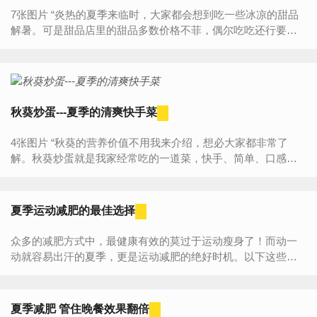
7张图片 “炎热的夏季来临时，大家都会想到吃一些冰凉的甜品
解暑。可是甜品店里的甜品多数价格不菲，偶尔吃吃还行要是
一个夏季都在甜品店吃估计平民家族没有几个能接受。只...
秋葵炒蛋---夏季的清爽快手菜
4张图片 “秋葵的营养价值不用我来介绍，想必大家都非常了
解。秋葵炒蛋就是我家经常吃的一道菜，快手、简单、口感也
很清爽。” 食材明细 主料 秋葵 200克 ...
夏季运动减肥的最佳选择
众多的减肥方式中，最健康有效的莫过于运动瘦身了！而动一
动就容易出汗的夏季，更是运动减肥的绝好时机。以下这些项
目既能让你消耗热量，又能塑造完美身材，是夏季减肥的最佳...
夏季减肥 管住晚餐效果翻倍