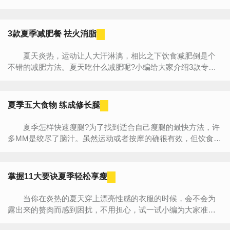
谱，轻松动动手就能变苗条。 一、夏季6天健康减肥食
谱 ...
3款夏季减肥餐 祛火消脂
夏天炎热，运动让人大汗淋漓，相比之下饮食减肥倒是个
不错的减肥方法。夏天吃什么减肥呢?小编给大家介绍3款专为
夏季减肥设计的健康减肥食谱，都是常见原材料，MM们宅在家
中就可...
夏季五大食物 练成修长腿
夏季怎样快速瘦腿?为了找到适合自己瘦腿的最快方法，许
多MM是绞尽了脑汁。虽然运动或者按摩的确很有效，但饮食也
是一种可以帮助快速瘦腿的方法。但吃什么，怎样吃却是有很
大...
掌握11大要诀夏季轻松享瘦
当你在炎热的夏天穿上漂亮性感的衣服的时候，会不会为
露出来的赘肉而感到困扰，不用担心，试一试小编为大家准备
的夏季瘦身的要诀吧。保证可以让你在夏季轻松展现身