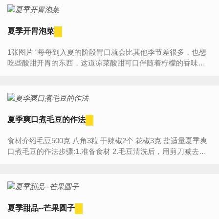
夏季开胃泡菜
1张图片 “每每到入夏的阶段胃口就会比其他季节差很多，也想
吃些酸甜开胃的东西，这道凉菜酸甜可口伴随着柠檬的香味，
不管是餐前冷菜还是看剧小食都非常棒，获得家人朋友的一致...
夏季爽口煮毛豆的作法
食材介绍毛豆500克 八角3粒 干辣椒2个 花椒3克 盐适量夏季爽
口煮毛豆的作法步骤:1.准备食材 2.毛豆清洗后，用剪刀减去两
头，以便更好地入味 3.把全部调料放入煮毛...
夏季甜品--芒果圆子