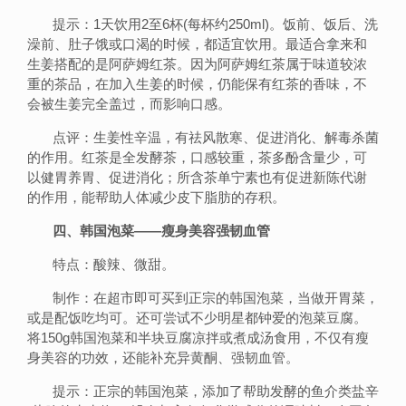
提示：1天饮用2至6杯(每杯约250ml)。饭前、饭后、洗
澡前、肚子饿或口渴的时候，都适宜饮用。最适合拿来和
生姜搭配的是阿萨姆红茶。因为阿萨姆红茶属于味道较浓
重的茶品，在加入生姜的时候，仍能保有红茶的香味，不
会被生姜完全盖过，而影响口感。
点评：生姜性辛温，有祛风散寒、促进消化、解毒杀菌
的作用。红茶是全发酵茶，口感较重，茶多酚含量少，可
以健胃养胃、促进消化；所含茶单宁素也有促进新陈代谢
的作用，能帮助人体减少皮下脂肪的存积。
四、韩国泡菜——瘦身美容强韧血管
特点：酸辣、微甜。
制作：在超市即可买到正宗的韩国泡菜，当做开胃菜，
或是配饭吃均可。还可尝试不少明星都钟爱的泡菜豆腐。
将150g韩国泡菜和半块豆腐凉拌或煮成汤食用，不仅有瘦
身美容的功效，还能补充异黄酮、强韧血管。
提示：正宗的韩国泡菜，添加了帮助发酵的鱼介类盐辛