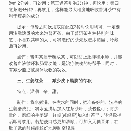
泡约2分钟，再饮用；第三道茶则泡3分钟，再饮用；第四
道茶泡4分钟，再饮用，这样能最大程度地吸收普洱茶中有
利于瘦身的成分。
提示：每餐之间饮用或搭配在3餐时饮用均可。一定要
用沸腾滚烫的水来泡普洱茶。由于普洱茶有种特别的味
道，不喜欢其味的人，可将泡好的茶先放进冰箱里，冷藏
后再饮用。
点评：普洱茶属于熟成茶，可以防止肥胖和水肿，并能
改善血液循环和肠胃功能，是治疗便秘的好帮手；同时，
有减少脂肪被身体吸收的功效。
三、生姜红茶——减少皮下脂肪的存积
特点：温润、辛、甜。
制作：将水煮沸。在煮水的同时，把准备好的、洗净的
生姜磨成泥；将水煮沸后加入红茶茶叶，茶包也可；将少
量的、磨细的生姜泥、红糖(或蜂蜜)加入红茶里，轻轻搅拌
后即可饮用。若想使口感更加滑顺，可加入无糖豆浆，在
肚子饿的时候能较好地抑制空腹感。