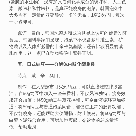
(盐腌的水生物)，没有加入任何化学成分的调味料、人工色
素、酸味料和甘味料，是真正能瘦身的泡菜。韩国泡菜中
大多含有一定量的亚硝酸铵，多吃无益，1至2次/周，每次
一小碟即可。
点评：目前，韩国泡菜逐渐成为世界上认可的健康发酵
食品。韩国科学家们发现，泡菜中不仅含多种维生素、矿
物质以及人体所必需的十余种氨基酸，还有比较明显的减
肥作用，这一点已在动物实验中获得证明。
五、日式纳豆——分解体内酸化型脂质
特点：咸、辛、爽口。
制作：在大型超市可买到纳豆，可以直接吃或拌淡酱
油；在50g纳豆中加入一些辛香料，不仅风味独特，瘦身效
果还会加倍；将50g纳豆与葱花拌和，可令血液循环更加畅
通；将50g纳豆与普通泡菜同食，能促进正常的肠胃功能，
不仅能瘦身，还能帮助大便通畅，防止便秘。将50g纳豆与
白萝卜泥混合食用，可增加饱腹感，令饮食的总热量降
低，帮助瘦身。