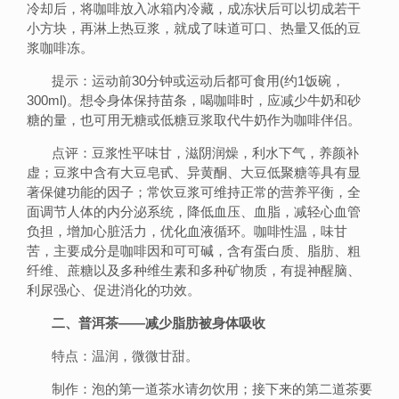
冷却后，将咖啡放入冰箱内冷藏，成冻状后可以切成若干
小方块，再淋上热豆浆，就成了味道可口、热量又低的豆
浆咖啡冻。
提示：运动前30分钟或运动后都可食用(约1饭碗，
300ml)。想令身体保持苗条，喝咖啡时，应减少牛奶和砂
糖的量，也可用无糖或低糖豆浆取代牛奶作为咖啡伴侣。
点评：豆浆性平味甘，滋阴润燥，利水下气，养颜补
虚；豆浆中含有大豆皂甙、异黄酮、大豆低聚糖等具有显
著保健功能的因子；常饮豆浆可维持正常的营养平衡，全
面调节人体的内分泌系统，降低血压、血脂，减轻心血管
负担，增加心脏活力，优化血液循环。咖啡性温，味甘
苦，主要成分是咖啡因和可可碱，含有蛋白质、脂肪、粗
纤维、蔗糖以及多种维生素和多种矿物质，有提神醒脑、
利尿强心、促进消化的功效。
二、普洱茶——减少脂肪被身体吸收
特点：温润，微微甘甜。
制作：泡的第一道茶水请勿饮用；接下来的第二道茶要