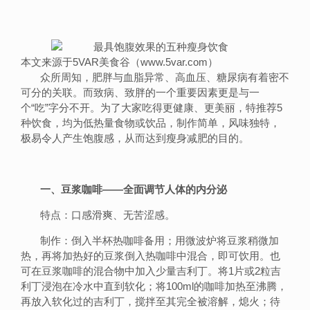
本文来源于5VAR美食谷（www.5var.com）
众所周知，肥胖与血脂异常、高血压、糖尿病有着密不
可分的关联。而致病、致胖的一个重要因素更是与一
个“吃”字分不开。为了大家吃得更健康、更美丽，特推荐5
种饮食，均为低热量食物或饮品，制作简单，风味独特，
极易令人产生饱腹感，从而达到瘦身减肥的目的。
一、豆浆咖啡——全面调节人体的内分泌
特点：口感滑爽、无苦涩感。
制作：倒入半杯热咖啡备用；用微波炉将豆浆稍微加
热，再将加热好的豆浆倒入热咖啡中混合，即可饮用。也
可在豆浆咖啡的混合物中加入少量吉利丁。将1片或2粒吉
利丁浸泡在冷水中直到软化；将100ml的咖啡加热至沸腾，
再放入软化过的吉利丁，搅拌至其完全被溶解，熄火；待