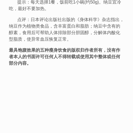
提示：每天选择1餐，饭前吃1小碗(约50g)。纳豆宜冷
吃，最好不要加热。
点评：日本评论出版社出版的《身体科学》杂志指出，
纳豆作为植物类食品，含丰富蛋白和脂肪；纳豆中含有的
醇素，食用后可帮助人体排除部分胆固醇，分解体内酸化
型脂质，使异常血压恢复正常。
最具饱腹效果的五种瘦身饮食的版权归作者所有，没有作
者本人的书面许可任何人不得转载或使用其中整体或任何
部分内容。