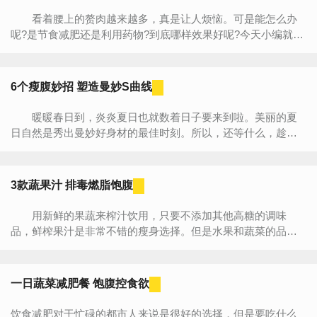
看着腰上的赘肉越来越多，真是让人烦恼。可是能怎么办
呢?是节食减肥还是利用药物?到底哪样效果好呢?今天小编就来
告诉大家一些妙招。让你从&ldquo;腹婆&rdquo;变&ldquo;腰...
6个瘦腹妙招 塑造曼妙S曲线
暖暖春日到，炎炎夏日也就数着日子要来到啦。美丽的夏
日自然是秀出曼妙好身材的最佳时刻。所以，还等什么，趁着
现在还能用外套遮住略微发胖的身材时赶紧减肥，两个月后就
用性感...
3款蔬果汁 排毒燃脂饱腹
用新鲜的果蔬来榨汁饮用，只要不添加其他高糖的调味
品，鲜榨果汁是非常不错的瘦身选择。但是水果和蔬菜的品种
非常多，单一品种榨出来的汁减肥效果很弱，并且营养价值也
不全面。...
一日蔬菜减肥餐 饱腹控食欲
饮食减肥对于忙碌的都市人来说是很好的选择，但是要吃什么