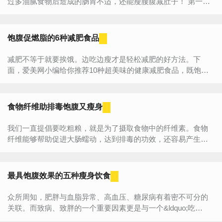
过多油腻食物后造成的肠胃不适，还能瘦腰腹减肚子！ 第一
步：俯身收腹操 1、双腿并拢屈膝跪地，大腿与小...
饱腹促燃脂的6种减肥食品
减肥不等于就要挨饿。边吃边瘦才是轻松减肥的好方法。下
面，爱美网小编给你推荐10种超美味的健康减肥食品，既饱腹
又加快燃烧，让你轻松享瘦哦！ 一、豆类 减肥...
食物纤维助排毒饱腹又瘦身
我们一直提倡要吃粗粮，就是为了摄取食物中的纤维素。食物
纤维能够帮助促进大肠蠕动，达到排毒的功效，还容易产生饱
腹感，轻松实现瘦身哦！想减肥的MM赶快看看吧。 一、...
最具饱腹效果的五种瘦身饮食
众所周知，肥胖与血脂异常、高血压、糖尿病有着密不可分的
关联。而致病、致胖的一个重要因素更是与一个&ldquo;吃
&rdquo;字分不开。为了大家吃得更健康、更美丽，特推荐5...