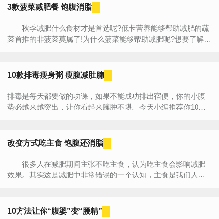
3款菠菜减肥餐 饱腹消脂
秋季减肥什么食材才是首选呢?低卡营养能够帮助减肥的蔬
菜首推的非菠菜莫属了!为什么菠菜能够帮助减肥呢?想要了解更
多菠菜减肥的原理和食谱的话，不妨跟着小编一起来看看...
10款排毒瘦身粥 瘦腹减肚腩
排毒是每天都要做的功课，如果不能成功排出宿便，你的小腹
势必越来越突出，让你看起来臃肿不堪。今天小编推荐你10款
润肠瘦身粥减肥食谱，让你只要吃不用动就可以轻松搞定便...
改变方式吃主食 饱腹还消脂
很多人在减肥期间主张不吃主食，认为吃主食会影响减肥
效果。其实这是减肥中非常错误的一个认知，主食是我们人体
热量的主要来源，而且变换着方式去吃主食，不仅会影响减
肥，还有一...
10方法让你“腹婆”变“腰精”