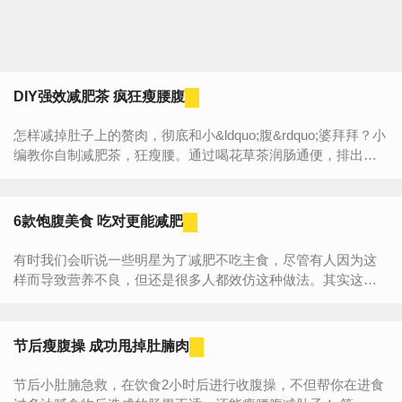
DIY强效减肥茶 疯狂瘦腰腹
怎样减掉肚子上的赘肉，彻底和小&ldquo;腹&rdquo;婆拜拜？小
编教你自制减肥茶，狂瘦腰。通过喝花草茶润肠通便，排出囤
积在肚子里的多余废物油脂，促进腰部脂肪分解，快速瘦出小...
6款饱腹美食 吃对更能减肥
有时我们会听说一些明星为了减肥不吃主食，尽管有人因为这
样而导致营养不良，但还是很多人都效仿这种做法。其实这样
减肥对于身体健康来说是极度不利的。有没有一种方法，...
节后瘦腹操 成功甩掉肚腩肉
节后小肚腩急救，在饮食2小时后进行收腹操，不但帮你在进食