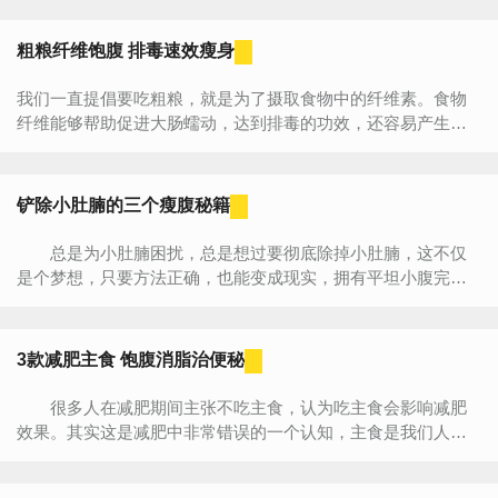
粗粮纤维饱腹 排毒速效瘦身
我们一直提倡要吃粗粮，就是为了摄取食物中的纤维素。食物
纤维能够帮助促进大肠蠕动，达到排毒的功效，还容易产生饱
腹感，轻松实现瘦身哦！想减肥的MM赶快看看吧。 一、...
铲除小肚腩的三个瘦腹秘籍
总是为小肚腩困扰，总是想过要彻底除掉小肚腩，这不仅
是个梦想，只要方法正确，也能变成现实，拥有平坦小腹完美
身材，现在就来看看小编给你推荐的三个瘦腹秘诀吧，只要照
着做，就能永远...
3款减肥主食 饱腹消脂治便秘
很多人在减肥期间主张不吃主食，认为吃主食会影响减肥
效果。其实这是减肥中非常错误的一个认知，主食是我们人体
热量的主要来源，而且变换着方式去吃主食，不仅不会阻碍减
肥，还有...