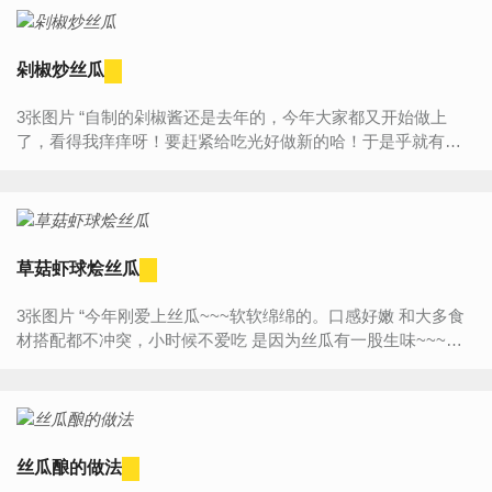
剁椒炒丝瓜
3张图片 “自制的剁椒酱还是去年的，今年大家都又开始做上
了，看得我痒痒呀！要赶紧给吃光好做新的哈！于是乎就有了
这个剁椒炒丝瓜，吃起来味道不差滴！而且颜色还好看，养眼
养胃两不...
草菇虾球烩丝瓜
3张图片 “今年刚爱上丝瓜~~~软软绵绵的。口感好嫩 和大多食
材搭配都不冲突，小时候不爱吃 是因为丝瓜有一股生味~~~自
己做的时候用水汆一遍就好啦（导致我很多年都不吃丝瓜）...
丝瓜酿的做法