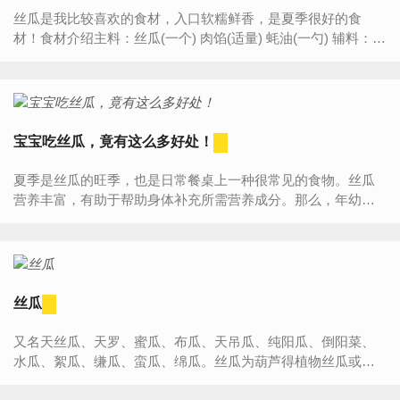
丝瓜是我比较喜欢的食材，入口软糯鲜香，是夏季很好的食
材！食材介绍主料：丝瓜(一个) 肉馅(适量) 蚝油(一勺) 辅料：
胡椒粉(半勺) 淀粉(一勺) 葱姜(适量) 生抽(一勺) 香油(...
宝宝吃丝瓜，竟有这么多好处！
夏季是丝瓜的旺季，也是日常餐桌上一种很常见的食物。丝瓜
营养丰富，有助于帮助身体补充所需营养成分。那么，年幼宝
宝可以吃丝瓜吗？宝宝吃丝瓜有什么好处呢？准妈妈们和小编
一起来了...
丝瓜
又名天丝瓜、天罗、蜜瓜、布瓜、天吊瓜、纯阳瓜、倒阳菜、
水瓜、絮瓜、缣瓜、蛮瓜、绵瓜。丝瓜为葫芦得植物丝瓜或粤
丝瓜的鲜嫩果实，又称吊瓜，原产于南洋，明代引种到我国，