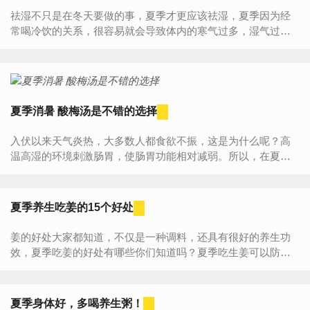
祛湿不只是在冬天要做的事，夏季才更应该祛湿，夏季因为经
常喝冷饮的关系，很容易就会导致体内的寒气过多，湿气过
重。哪夏季如何祛湿才是最健康的呢？夏季的祛湿汤又有哪些
呢？一起了解...
夏季消暑 酸梅汤是不错的选择
入伏以来天气炎热，大多数人都食欲不振，这是为什么呢？高
温高湿的环境刺激肠胃，使肠胃功能相对减弱。所以，在夏季
饮食要尤为注意。那么，我们应该吃什么才可以缓解这炎热天
气带来的热...
夏季养生吃姜的15个好处
姜的好处大家都知道，不仅是一种调料，还具有很好的养生功
效，夏季吃姜的好处有哪些你们知道吗？夏季吃生姜可以防暑
降温、能开胃健脾，用姜水漱口能够治疗口腔溃疡，下面我们
来看看夏季...
夏季身体好，多喝养生粥！