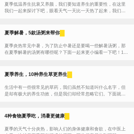
夏季低温养生抗衰又养颜，我们要知道养生的重要性，在这里
我们一起来探讨下吧，眼看天气一天比一天热了起来，我们早
早就脱掉了厚重的衣服。也将各种冷饮列在了我们采购清单
中。将苹...
夏季解暑，5款汤粥来帮你
夏季炎热常见中暑，为了防止中暑还是要喝一些解暑汤粥，那
在夏季解暑的汤粥有哪些呢？下面一起来更小编看一下吧！1、
冬瓜汁解暑热烦渴方剂：鲜冬瓜一个。制作法：将冬瓜洗净，
切成碎块，打...
夏季养生，10种养生草更养生
生活中有一些很常见的草药，我们虽然不知道叫什么名字，但
是却有极大的养生功效，但是我们却经常忽略它们。下面就为
大家介绍十种夏季不能缺的养生草，一起来看看它们的功效
吧。1、...
4种食物夏季吃，消暑更健康
夏季的天气十分炎热，影响人们的身体健康和食欲，在中医上