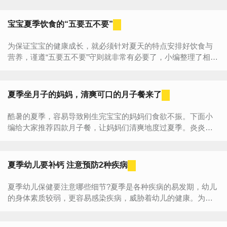
解渴。...
宝宝夏季饮食的“五要五不要”
为保证宝宝的健康成长，就必须针对夏天的特点安排好饮食与
营养，谨遵“五要五不要”守则就非常有必要了，小编整理了相关
资料，下面跟随小编一起来详细了解了解吧~宝宝夏季饮食的
五...
夏季坐月子的妈妈，清爽可口的月子餐来了
酷暑的夏季，容易导致刚生完宝宝的妈妈们食欲不振。下面小
编给大家推荐四款月子餐，让妈妈们清爽地度过夏季。炎炎的
夏季，容易使刚生完宝宝的妈妈食欲不振，而妈妈一旦不好好
吃东西...
夏季幼儿要补钙 注意预防2种疾病
夏季幼儿保健要注意哪些细节?夏季是各种疾病的易发期，幼儿
的身体素质较弱，更容易感染疾病，威胁着幼儿的健康。为了
幼儿的健康，我们要加强日常的保健。那么夏季幼儿保健要注
意哪...