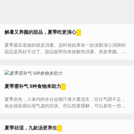
解暑又养颜的甜品，夏季吃更清心
夏季最应该做的就是消暑。这时候如果有一款清新清心润肺的
甜品是再好不过了。甜品能帮你有效解热消暑、美肤养颜。下
面小编就介绍几款美味又美容的甜品。一、莲子红豆沙功效...
夏季需补气 9种食物来助力
夏季炎热，人体内的水分会随汗液大量流失，往往气阴不足，
就会很容易出现气虚的症状。所以想要缓解，可以多吃一些补
气的食物。那么夏天吃什么补气呢？小编给大家推荐9种食物。
1、山药...
夏季祛湿，九款汤更养生