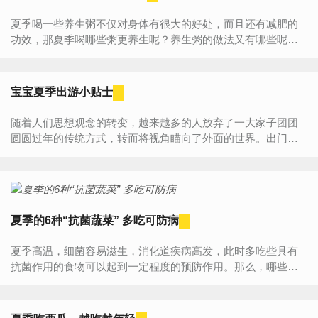
夏季喝一些养生粥不仅对身体有很大的好处，而且还有减肥的
功效，那夏季喝哪些粥更养生呢？养生粥的做法又有哪些呢？
一起来看看养生粥的功效吧！夏季养生粥的做法与功效1、绿豆
粥材料：...
宝宝夏季出游小贴士
随着人们思想观念的转变，越来越多的人放弃了一大家子团团
圆圆过年的传统方式，转而将视角瞄向了外面的世界。出门在
外不比在家，年幼的宝宝以及年轻的父母都将面临更多的问
题。思...
夏季的6种“抗菌蔬菜” 多吃可防病
夏季高温，细菌容易滋生，消化道疾病高发，此时多吃些具有
抗菌作用的食物可以起到一定程度的预防作用。那么，哪些蔬
菜具有杀菌的功效呢？以下，小编给大家推荐几种抗菌效果明
显的蔬菜。...