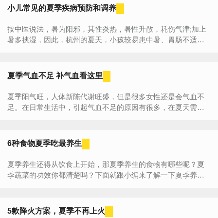
小儿常见的夏季疾病预防和调养
按中医说法，暑为阳邪，其性炎热，暑性升散，耗伤气津;加上
暑多挟湿，因此，杭州的夏天，小孩较易患中暑、胃肠不适、
手足口病、疰夏等常见病。孩子生病，全家人跟着受罪，作为
家长该做些什么，...
夏季气血不足 补气血看这里
夏季阳气旺，人体新陈代谢旺盛，但是很多女性还是会气血不
足。在日常生活中，引起气血不足的原因有很多，在夏天需要
补气血的食物有哪些呢？气血不足的原因1、压力及作息时间的
紊乱现...
6种食物夏季吃最养生
夏季养生还得从饮食上开始，那夏季养生的食物有哪些呢？夏
季蔬菜的功效你都清楚吗？下面就跟小编来了解一下夏季养生
的六大最佳食物。最佳蔬菜——苦味菜夏季气温高湿度大，往
往使人...
5款降火方案，夏季不再上火