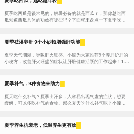
夏季吃西瓜，越吃越年轻
夏季吃西瓜是很常见的，解暑必备的就是西瓜了，那你总吃西
瓜知道西瓜具体的功效有哪些吗？下面就来盘点一下夏季吃西
瓜的具体好处！夏季吃西瓜的好处1.防感冒番茄红素还是一种很
强的...
夏季祛湿养肝 9个小妙招增强肝功能
夏季天气潮湿，导致肝火旺盛。小编为大家推荐9个养肝护肝的
小秘方，改善肝火旺盛的症状让肝脏健康活跃的工作起来！1.柠
檬水水有助于加快新陈代谢、排出体内的毒素和杂质，减轻肝
脏...
夏季补气，9种食物来助力
夏天吃什么补气？夏季出汗多，人容易出现气虚的症状，想要
缓解，可以多吃补气的食物。那么夏天吃什么补气呢？小编推
荐9种食物。夏天吃什么补气？夏季，气候炎热多雨，暑热夹
湿。暑乃火热，暑...
夏季养生抗衰老，低温养生更有效