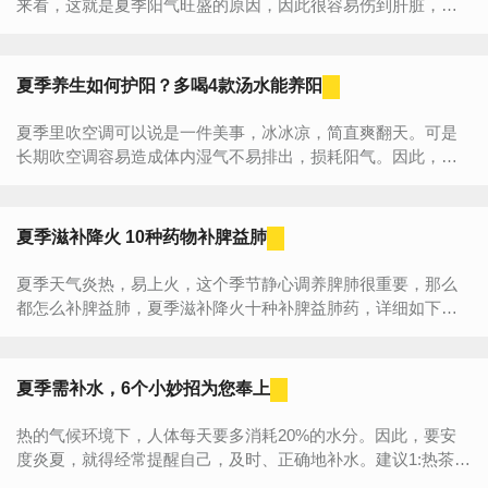
来看，这就是夏季阳气旺盛的原因，因此很容易伤到肝脏，这
就会导致身体上出现一系列的身体疾病，那么在夏季消暑的食
物有哪些你...
夏季养生如何护阳？多喝4款汤水能养阳
夏季里吹空调可以说是一件美事，冰冰凉，简直爽翻天。可是
长期吹空调容易造成体内湿气不易排出，损耗阳气。因此，夏
季养生尤其要重视养阳气和祛湿。夏季养生护阳大法夏季如何
养阳呢...
夏季滋补降火 10种药物补脾益肺
夏季天气炎热，易上火，这个季节静心调养脾肺很重要，那么
都怎么补脾益肺，夏季滋补降火十种补脾益肺药，详细如下，
那么我们该怎么办呢，下面小编就为大家详细介绍下。一、西
红柿西红柿一...
夏季需补水，6个小妙招为您奉上
热的气候环境下，人体每天要多消耗20%的水分。因此，要安
度炎夏，就得经常提醒自己，及时、正确地补水。建议1:热茶也
宜夏天喝冷饮只能骤然降低体表或局部温度，不能持久解热、