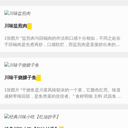
川味盐煎肉
1张图片 “盐煎肉与回锅肉的作法和口感十分相似，不同之处在
于回锅肉是先煮再炒，口感软烂，而盐煎肉是直接炒出来的，
其肉片更有韧劲。” 食材明细 主料 五花肉 300克 ...
川味干烧臊子鱼
1张图片 “干烧鱼是川菜风味较浓的一个菜，它颜色红亮、味道
咸鲜带辣回甜，是鱼类菜的佼佼者。” 食材明细 主料 武昌鱼 1
条 半肥瘦肉 80克 芹菜 2...