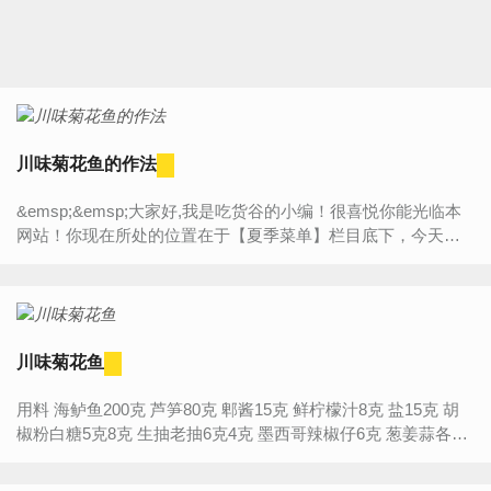
川味菊花鱼的作法
&emsp;&emsp;大家好,我是吃货谷的小编！很喜悦你能光临本
网站！你现在所处的位置在于【夏季菜单】栏目底下，今天将
为大家带来的是“【川味菊花鱼的作法】”的详细内容介绍，如果
你...
川味菊花鱼
用料 海鲈鱼200克 芦笋80克 郫酱15克 鲜柠檬汁8克 盐15克 胡
椒粉白糖5克8克 生抽老抽6克4克 墨西哥辣椒仔6克 葱姜蒜各10
克 花椒油5克 色拉...