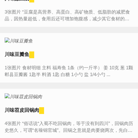
3张图片 “豆腐是高营养、高蛋白、高矿物质、低脂肪的减肥食
品，因热量超低，食用后还可增加饱腹感，减少其它食材的摄
取，并且可以完全消化；再加上豆腐中含有丰富的微量元素，
可促...
川味豆瓣鱼
1张图片 食材明细 主料 福寿鱼 1条（约一斤半） 姜 10克 葱 1颗
郫县豆瓣酱 1匙半 料酒 1匙 白糖 1小勺 盐 1/4小勺 ...
川味苕皮回锅肉
4张图片 “俗话说“入蜀不吃回锅肉，等于没有到四川”，回锅肉历
史悠久，可谓“名噪锦官城”。回锅之意就是肉要烧两次，先白煮
再爆炒。白煮以去肉腥味，再加辣椒和豆瓣酱爆炒入味，...