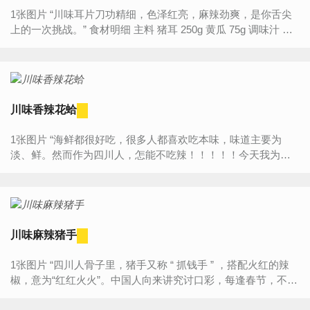
1张图片 “川味耳片刀功精细，色泽红亮，麻辣劲爽，是你舌尖
上的一次挑战。” 食材明细 主料 猪耳 250g 黄瓜 75g 调味汁 味
精 5g 六月鲜 ...
川味香辣花蛤
1张图片 “海鲜都很好吃，很多人都喜欢吃本味，味道主要为
淡、鲜。然而作为四川人，怎能不吃辣！！！！！今天我为大
家介绍一个超级辣的海鲜作法。过过辣瘾。” 食材明细 主料
花...
川味麻辣猪手
1张图片 “四川人骨子里，猪手又称 “ 抓钱手 ” ，搭配火红的辣
椒，意为“红红火火”。中国人向来讲究讨口彩，每逢春节，不论
自家吃还是宴宾客，四川人都要做上一道香辣猪手，图个开...