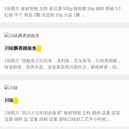
1张图片 食材明细 主料 老豆腐 500g 猪肉糜 50g 辅料 青椒 1个
红椒 半个 青蒜 2颗 水淀粉 10g 大蒜 1瓣 ...
川味飘香踏板鱼
1张图片 “踏板鱼又叫目鱼，龙利鱼，舌头鱼等，它肉质细腻，
味道鲜美，营养丰富。这道菜采用川菜作法，麻辣鲜香，回味
无穷。” 食材明细 主料 踏板鱼 4个 辅料 花...
川味
1张图片 “四川人过年的必备菜” 食材明细 主料 腊肉 适量 蒜苗
适量 辅料 盐 适量 鸡精 适量 原味口味炒工艺半小时耗...