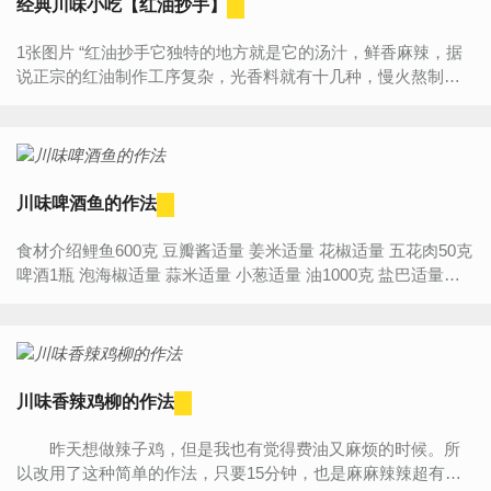
经典川味小吃【红油抄手】
1张图片 “红油抄手它独特的地方就是它的汤汁，鲜香麻辣，据
说正宗的红油制作工序复杂，光香料就有十几种，慢火熬制出
来的红油鲜香浓郁，所以才这么受吃货们的喜爱。” 食材明...
川味啤酒鱼的作法
食材介绍鲤鱼600克 豆瓣酱适量 姜米适量 花椒适量 五花肉50克
啤酒1瓶 泡海椒适量 蒜米适量 小葱适量 油1000克 盐巴适量
【川味啤酒鱼】的作法步骤:1.鲤鱼先把鱼腥线...
川味香辣鸡柳的作法
昨天想做辣子鸡，但是我也有觉得费油又麻烦的时候。所
以改用了这种简单的作法，只要15分钟，也是麻麻辣辣超有滋