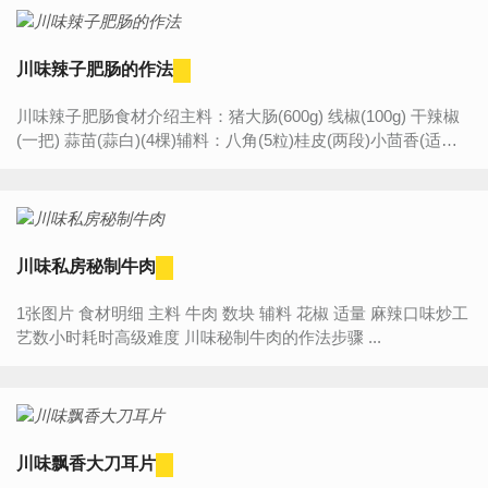
川味辣子肥肠的作法
川味辣子肥肠食材介绍主料：猪大肠(600g) 线椒(100g) 干辣椒
(一把) 蒜苗(蒜白)(4棵)辅料：八角(5粒)桂皮(两段)小茴香(适量)
香叶(4片)花椒(2茶勺)砂糖(1茶勺)料酒(适量) ...
川味私房秘制牛肉
1张图片 食材明细 主料 牛肉 数块 辅料 花椒 适量 麻辣口味炒工
艺数小时耗时高级难度 川味秘制牛肉的作法步骤 ...
川味飘香大刀耳片