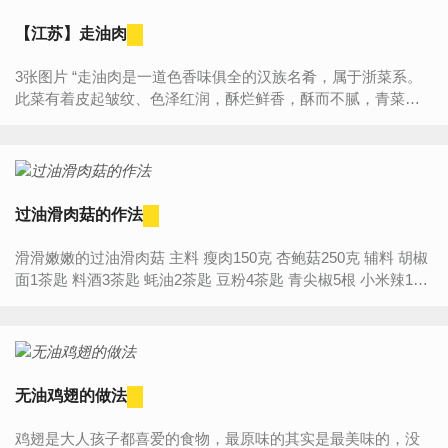
【江苏】走油肉
3张图片 “走油肉是一道色香味俱全的汉族名肴，属于浙菜系。
此菜有着皮起皱纹、色泽红润，酥烂鲜香，酥而不腻，青菜爽
口的特点，下饭最宜。虽说是浙菜系，但是江苏、上海都有这
道菜，...
过油滑肉菇的作法
滑滑嫩嫩的过油滑肉菇 主料 瘦肉150克 杏鲍菇250克 辅料 胡椒
面1茶匙 料酒3茶匙 蚝油2茶匙 豆粉4茶匙 青尖椒5根 小米辣1根
过油滑肉菇的作...
无油鸡翅的做法
鸡翅是大人孩子都喜爱的食物，最原味的其实是最美味的，没