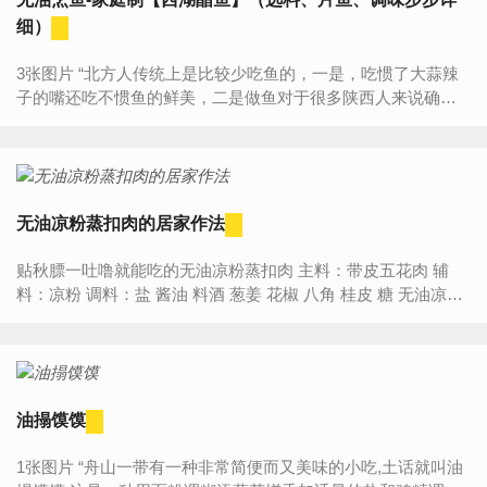
细）
3张图片 “北方人传统上是比较少吃鱼的，一是，吃惯了大蒜辣
子的嘴还吃不惯鱼的鲜美，二是做鱼对于很多陕西人来说确实
有点难度。不会做也就懒得做，懒得做也就不会吃，总之，一
般陕...
无油凉粉蒸扣肉的居家作法
贴秋膘一吐噜就能吃的无油凉粉蒸扣肉 主料：带皮五花肉 辅
料：凉粉 调料：盐 酱油 料酒 葱姜 花椒 八角 桂皮 糖 无油凉粉
蒸扣肉的作...
油搨馍馍
1张图片 “舟山一带有一种非常简便而又美味的小吃,土话就叫油