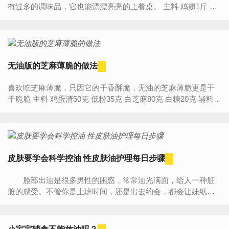
有过多的调味品，它也能漂漂亮亮的上餐桌。 主料 鸡翅1斤 盐1
克 料酒3毫升 辅料 姜1块 无油...
无油版的芝麻薄脆的做法
喜欢吃芝麻薄脆，只因它的干香酥脆，无油的芝麻薄脆更是干
干脆脆 主料 鸡蛋清50克 低粉35克 白芝麻80克 白糖20克 辅料
柠檬汁少许 无油版的芝麻薄...
皮肤要学会科学控油 性皮肤油护理每日步骤
脸部出油是很多男性的困惑，常常油光满面，给人一种脏
脏的感受。不管你是上班时间，还是出去约会，都会让妹纸们
不想靠近。 护理油性皮肤每日步骤 1、清洁 早上
清...