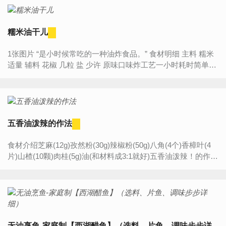
糯米油干儿
1张图片 “是小时候常吃的一种油炸食品。” 食材明细 主料 糯米
适量 辅料 花椒 几粒 盐 少许 原味口味炸工艺一小时耗时简单
难...
五香油泼辣的作法
食材介绍芝麻(12g)孜然粉(30g)辣椒粉(50g)八角(4个)香樟叶(4
片)山楂(10颗)肉桂(5g)油(和材料成3:1就好)五香油泼辣！的作法
步骤1. 把全部材料放进一个容器内2. 在材料里...
无油烹鱼-家庭制【西湖醋鱼】（选料、片鱼、调味步步详