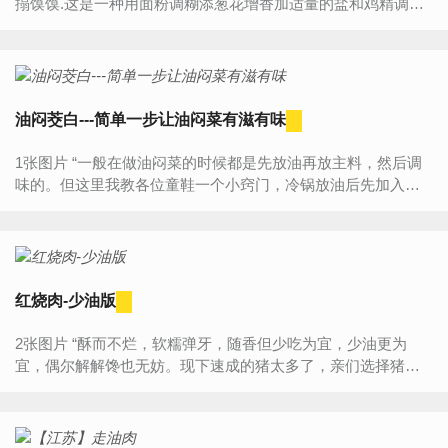
搨馍馍.这是一种用面粉调糊添葱花增香加适量的盐和鸡精调味
在锅里煎熟的面粉制品,可以当早餐也可以作点心....
油闷茭白---简单一步让油闷菜有滋有味
1张图片 “一般在做油闷菜的时候都是先放油再放主料，然后调
味的。但这里我教各位童鞋一个小窍门，冷锅放油后先加入适
量的生抽，拌匀后再点火热油锅，然后放入主料，接下来的顺
序...
红烧肉-少油版
2张图片 “酥而不烂，软糯弹牙，随香但少吃为宜，少油更为
宜，偶尔解解馋也无妨。现下速成的猪太多了，亲们选择猪肉
时尽量选择皮稍厚些的，听老人讲这样的猪肉饲养的时间稍长
些，肉味...