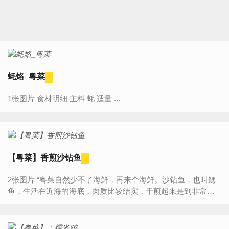
蚝烙_粤菜
1张图片 食材明细 主料 蚝 适量 ...
【粤菜】香煎沙钻鱼
2张图片 “粤菜自然少不了海鲜，再来个海鲜。沙钻鱼，也叫鳃
鱼，生活在近海的海底，肉质比较结实，干煎起来是到非常好
的下酒菜，呵呵。市场有非常新鲜的沙钻鱼卖，我买了几条，
稍微用盐...