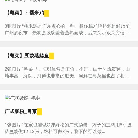
【粤菜】：糯米鸡
3张图片 “糯米鸡是广东点心的一种。相传糯米鸡起源是解放前
广州的夜市，最初是以碗盖着蒸熟而成，后来为小贩为方便肩
挑出售，改为以荷叶包裹。古代糯米鸡以糯米、瑶柱、虾干...
【粤菜】豆豉蒸鲶鱼
2张图片 “粤菜里，海鲜虽然是主角，不过，由于河流贯穿，山
塘丰富，所以，河鲜也非常的肥美。河鲜在粤菜里也占了相当
大的比重，比如河虾、河蟹、河鱼、河蚌等等。西江里的一种
鲶鱼，我...
广式肠粉_粤菜
1张图片 “在家也能做Q弹好吃的广式肠粉，方子的主料用8寸披
萨盘能做12-13张，馅料可做8张，剩下的可以做...