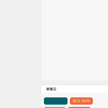
标签云
作法 (2103)
做法 (849)