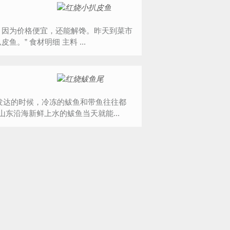
场，大一些的30元一斤，小的10元一斤，于是买了二斤小扒皮鱼。” 食材明细 主料 ...
发达的时候，冷冻的鲅鱼和带鱼往往都
东沿海新鲜上水的鲅鱼当天就能...