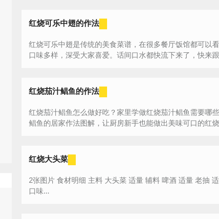
红烧可乐中翅的作法
红烧可乐中翅是传统的美食菜谱，在很多餐厅饭馆都可以
口味多样，深受大家喜爱。话间口水都快流下来了，快来跟做
红烧茄汁鲳鱼的作法
红烧茄汁鲳鱼怎么做好吃？家里学做红烧茄汁鲳鱼需要哪
鲳鱼的居家作法图解，让厨房新手也能做出美味可口的红烧茄
红烧大头菜
2张图片 食材明细 主料 大头菜 适量 辅料 啤酒 适量 老抽 适量 生抽 适量 冰糖 适量 鸡油 适量 酸甜
口味...