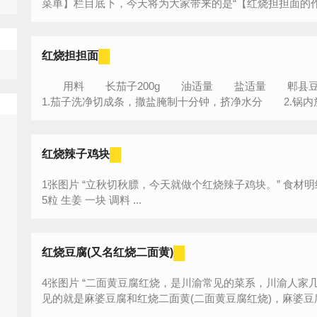
菜单】栏目底下，今天将为大家带来的是“【红烧担担面的作法
红烧担担面
用料 长茄子200g 油适量 盐适量 郫县
1.茄子洗净切成条，撒盐腌制十分钟，挤净水分 2.锅内放
红烧辣子鸡块
1张图片 “立秋切秋膘，今天就做个红烧辣子鸡块。” 食材明细 主料 大鸡腿 2个 辅料 大葱 一根 大蒜
5粒 生姜 一块 调料 ...
红烧豆腐(又名红烧二面黄)
4张图片 “二面黄豆腐红烧，是川渝常见的菜系，川渝人家几乎每户人家都会做。红烧豆腐系列，常
见的就是麻婆豆腐和红烧二面黄(二面黄豆腐红烧)，麻婆豆腐