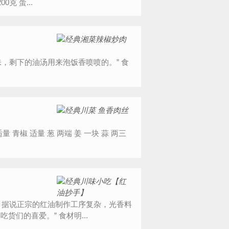
享受。 主料 香草豆荚1根 细砂糖70克 淡奶油400克 纯牛奶200克 蛋...
就有十几种，慢火熬制出来的红油鲜香浓郁，所以才这么受吃货们的喜爱。” 食材明...