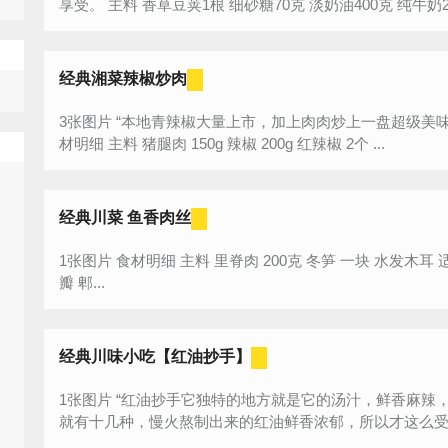
经典湘菜辣椒炒肉
3张图片 “本地青辣椒大量上市，加上肉肉炒上一盘超级美味，剩下的油汤用来泡饭香喷喷的。” 食
材明细 主料 猪腿肉 150g 辣椒 200g 红辣椒 2个 ...
经典川菜 鱼香肉丝
1张图片 食材明细 主料 里脊肉 200克 冬笋 一块 水发木耳 适量 青椒 适量 葱 两端 姜 一块 蒜 两三
瓣 郫...
经典川味小吃【红油抄手】
1张图片 “红油抄手它独特的地方就是它的汤汁，鲜香麻辣，据说正宗的红油制作工序复杂，光香料