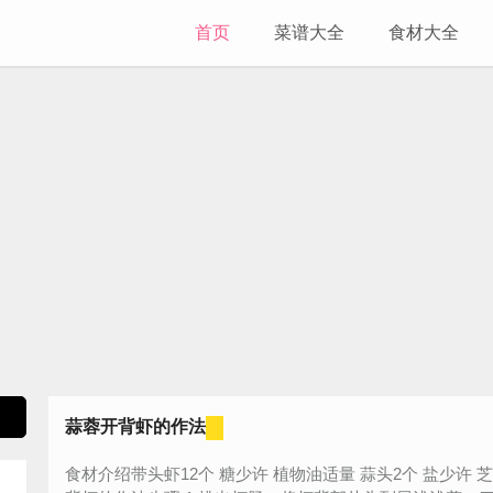
首页
菜谱大全
食材大全
蒜蓉开背虾的作法
食材介绍带头虾12个 糖少许 植物油适量 蒜头2个 盐少许 芝麻油适量 料酒适量简单蒸一蒸 - 蒜蓉开