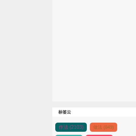
标签云
作法 (2103)
做法 (849)