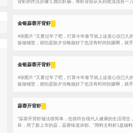
背虾的作法步骤:1.挑出虾肠，将虾背部从头到尾浅浅剪一刀。
金银蒜蓉开背虾
4张图片 “又要过年了吧，打算今年春节就上这道心仪已久的菜，今天先练练手，完全为除夕的年夜
饭做铺垫，就怕是除夕当晚做好了也没有时间拍摄啊，就手头
金银蒜蓉开背虾
4张图片 “又要过年了吧，打算今年春节就上这道心仪已久的菜，今天先练练手，完全为除夕的年夜
饭做铺垫，就怕是除夕当晚做好了也没有时间拍摄啊，就手头
蒜蓉开背虾
“蒜蓉开背虾做法很简单，也很符合现代人健康的生活理念
坏，用了新上市的蒜，蒜香味道浓郁。”用料主料虾1盘辅料红