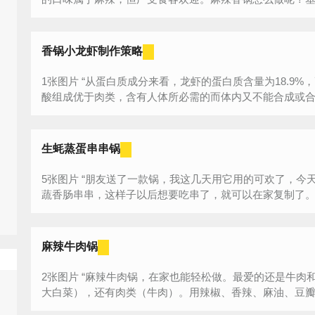
香锅小龙虾制作策略
1张图片 “从蛋白质成分来看，龙虾的蛋白质含量为18.9%，高于大多数的淡水和海水鱼虾，其氨基
酸组成优于肉类，含有人体所必需的而体内又不能合成或合成
生蚝蒸蛋串串锅
5张图片 “朋友送了一款锅，我这几天用它用的可欢了，今天 就用它做了生蚝蒸蛋，再烫了一份时
麻辣牛肉锅
2张图片 “麻辣牛肉锅，在家也能轻松做。最爱的还是牛肉和麻辣，准备自己喜欢吃的蔬菜（当然要
大白菜），还有肉类（牛肉）。用辣椒、香辣、麻油、豆瓣酱