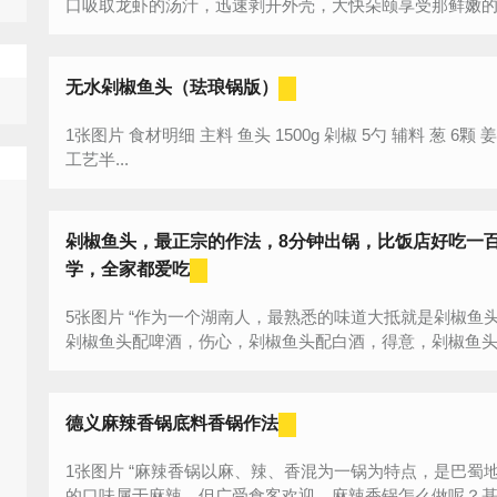
口吸取龙虾的汤汁，迅速剥开外壳，大快朵颐享受那鲜嫩
龙...
无水剁椒鱼头（珐琅锅版）
1张图片 食材明细 主料 鱼头 1500g 剁椒 5勺 辅料 葱 6颗 姜 一大块 油 适量 料酒 适量 微辣口味焖
工艺半...
剁椒鱼头，最正宗的作法，8分钟出锅，比饭店好吃一
学，全家都爱吃
5张图片 “作为一个湖南人，最熟悉的味道大抵就是剁椒鱼头了。开心，
剁椒鱼头配啤酒，伤心，剁椒鱼头配白酒，得意，剁椒鱼
落，剁椒鱼头配黄酒，哈哈哈哈。无数次舌尖邂逅的耳...
德义麻辣香锅底料香锅作法
1张图片 “麻辣香锅以麻、辣、香混为一锅为特点，是巴蜀地区当地百姓的居家作法。虽然麻辣香锅
的口味属于麻辣，但广受食客欢迎。麻辣香锅怎么做呢？基本