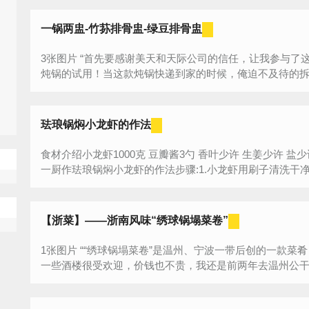
一锅两盅-竹荪排骨盅-绿豆排骨盅
3张图片 “首先要感谢美天和天际公司的信任，让我参与了这款天际 DGZN22-22BWG云智能隔水电
炖锅的试用！当这款炖锅快递到家的时候，俺迫不及待的拆了
珐琅锅焖小龙虾的作法
食材介绍小龙虾1000克 豆瓣酱3勺 香叶少许 生姜少许 盐少许 油少许 茴香少许 八角少许 香葱少许
一厨作珐琅锅焖小龙虾的作法步骤:1.小龙虾用刷子清洗干净，
【浙菜】――浙南风味“绣球锅塌菜卷”
1张图片 ““绣球锅塌菜卷”是温州、宁波一带后创的一款菜肴，不是传统的浙菜，但这道菜在温州的
一些酒楼很受欢迎，价钱也不贵，我还是前两年去温州公干时