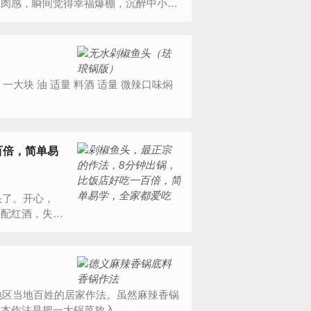
的肉感，瞬间觉得幸福爆棚，沉醉中小
百倍，简单易
头配红酒，失
作法是把一大锅菜放入...