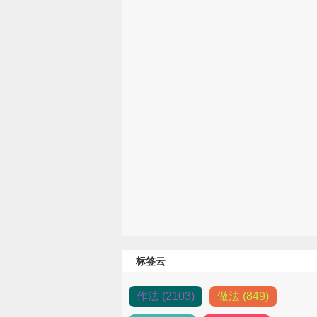
标签云
作法 (2103)
做法 (849)