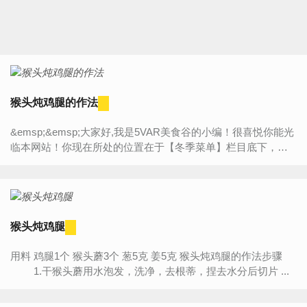
猴头炖鸡腿的作法
&emsp;&emsp;大家好,我是5VAR美食谷的小编！很喜悦你能光
临本网站！你现在所处的位置在于【冬季菜单】栏目底下，今
天将为大家带来的是“【猴头炖鸡腿的作法】”的详细内容介绍，
如...
猴头炖鸡腿
用料 鸡腿1个 猴头蘑3个 葱5克 姜5克 猴头炖鸡腿的作法步骤
1.干猴头蘑用水泡发，洗净，去根蒂，捏去水分后切片 ...