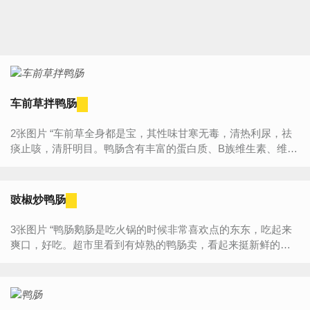
车前草拌鸭肠
2张图片 “车前草全身都是宝，其性味甘寒无毒，清热利尿，祛
痰止咳，清肝明目。鸭肠含有丰富的蛋白质、B族维生素、维生
素C、维生素A和钙、铁等微量元素，对人体新陈代谢，神经、
心脏...
豉椒炒鸭肠
3张图片 “鸭肠鹅肠是吃火锅的时候非常喜欢点的东东，吃起来
爽口，好吃。超市里看到有焯熟的鸭肠卖，看起来挺新鲜的，
做个豉椒炒鸭肠，应该味道不错。做这些内脏，我喜欢有点辣
辣的...