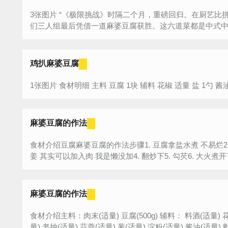
3张图片 “《极限挑战》时隔二个月，重磅回归。在厨艺比拼中六道菜，黄磊、罗志祥、张艺兴，他
们三人组最后凭借一道麻婆豆腐获胜。这六道菜都是中式中最
鸡扒麻婆豆腐
麻婆豆腐的作法
食材介绍豆腐麻婆豆腐的作法步骤1. 豆腐拿盐水煮 不易烂2.
姜 其实可以加入肉 我是懒没加4. 翻炒下5. 勾芡6. 大火煮开7. 
麻婆豆腐的作法
食材介绍主料：肉末(适量) 豆腐(500g) 辅料： 料酒(适量) 花椒(适量) 姜末(适量) 辣椒(适量) 盐(适
量) 老抽(适量) 蒜蓉(适量) 葱(适量) 淀粉(适量) 酱油(适