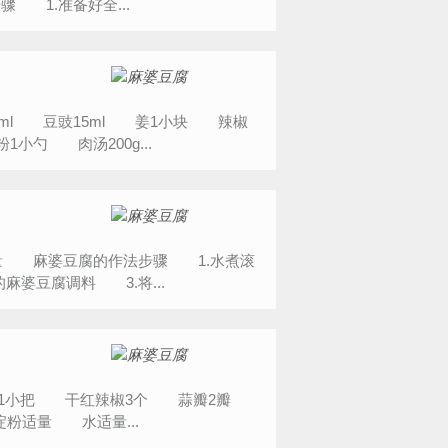
1.准备好全...
l 豆豉15ml 姜1小块 辣椒
勺 肉汤200g...
 麻婆豆腐的作法步骤 1.水煮滚
婆豆腐调料 3.将...
椒1小把 干红辣椒3个 蒜瓣2瓣
粉适量 水适量...