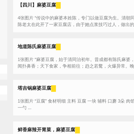
【四川】麻婆豆腐
4张图片 “传说中的麻婆本姓陈，专门以做豆腐为生。清朝同治年间，成都万福桥是商贾集合之地，
陈老太在此开了一家豆腐店，由于她点浆技巧过人，做出的豆
地道陈氏麻婆豆腐
1张图片 “麻婆豆腐，始于清同治初年。昔成都有陈氏麻婆，烹制豆腐，技法超群。食客未入堂，早
闻扑鼻香；天下食家，争相前往；趋之若鹜，火爆异常。晚
味...
塔吉锅麻婆豆腐
1张图片 “豆腐” 食材明细 主料 豆腐 一块 辅料 口蘑 3朵 肉馅 少许 郫县豆瓣酱 一勺 酱油 一勺 料酒
一勺 ...
鲜香麻辣开胃菜，麻婆豆腐