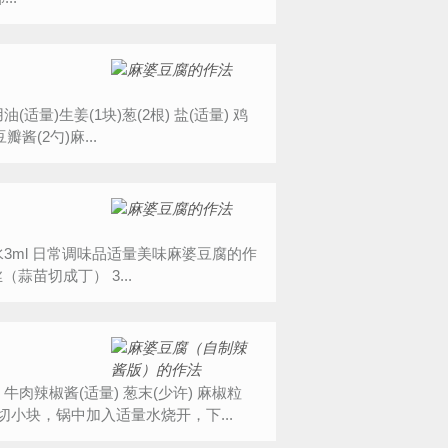
适量)生姜(1块)葱(2根) 盐(适量) 鸡
酱(2勺)麻...
水3ml 日常调味品适量美味麻婆豆腐的作
法步骤:1.先将豆腐切块 2.将西红柿切成小丁块，青椒切成丝（蒜苗切成丁） 3...
肉辣椒酱(适量) 葱末(少许) 麻椒粒
腐切小块，锅中加入适量水烧开，下...