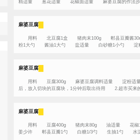
精适量 葱花适量 花椒面适量 麻婆豆腐的作法步骤 
麻婆豆腐
用料 北豆腐1盒 猪肉末100g 郫县豆瓣酱30m
粉1大勺 酱油1大勺 盐适量 白砂糖1小勺 淀粉1小
麻婆豆腐
用料 豆腐300g 麻婆豆腐调料适量 淀粉适量
后，放入切块的豆腐块，1分钟后取出待用 2.超市买来的麻
麻婆豆腐
用料 豆腐400g 猪肉末80g 油适量 花
姜少许 郫县豆瓣1勺 白糖1/3勺 生抽1勺 水淀