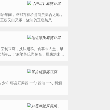
腐又白又嫩，烧制的豆腐菜又...
清诗云：“麻婆陈氏尚传名，豆腐烘来