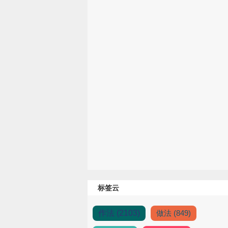
标签云
作法 (2103)
做法 (849)