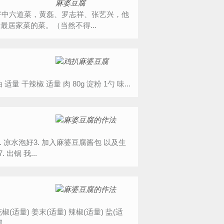
居家菜的菜。（当然不得...
1张图片 食材明细 主料 豆腐 1块 辅料 花椒 适量 盐 1勺 酱油 适量 干辣椒 适量 肉 80g 淀粉 1勺 味...
 凉水泡好3. 加入麻婆豆腐酱包 以及生
出锅 我...
量) 郫...