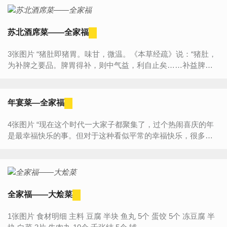
苏北酒席菜——全家福
3张图片 “猪肚即猪胃。味甘，微温。《本草经疏》说：“猪肚，
为补脾之要品。脾胃得补，则中气益，利自止矣……补益脾
胃，则精血自生，虚劳自愈。”故补中益气的食疗方多用之。用
于虚...
年宴菜—全家福
4张图片 “现在这个时代一大家子都聚集了，过个热闹喜庆的年
是最幸福快乐的事。但对于这种看似平常的幸福快乐，很多家
庭还是做不到的呀，有些因工作在岗位上坚守，或因为各种各...
全家福——大烩菜
1张图片 食材明细 主料 豆腐 半块 鱼丸 5个 蛋饺 5个 冻豆腐 半