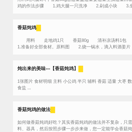
鸡的作法步骤 1.鸡大腿一只洗净 2.剁成小块 3.坐锅
香菇炖鸡
用料 走地鸡1只 香菇80g 清补凉汤料1
1.准备好全部食材。原料图 2.烧一锅水，滴入料酒姜片 
炖出来的美味---【香菇炖鸡】
1张图片 食材明细 主料 小公鸡 半只 辅料 香菇 适量 大枣 数个 枸杞 少许 葱姜 适量 配料 耗油 少许
食盐 ...
香菇炖鸡的做法
如何做香菇炖鸡好吃？其实香菇炖鸡的做法并不复杂，只
料、器具，然后按照步骤一步步来做，您一定能学会香菇炖鸡