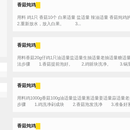
香菇炖鸡
用料 鸡1只 香菇10个 白果适量 盐适量 辣油适量 香菇炖鸡的作法步骤 1.鸡斩块，焯水。
2.重新放水，放入白果。 3...
香菇炖鸡
用料香菇20g仔鸡1只油适量盐适量生抽适量老抽适量糖适
法步骤 1.香菇提前泡好。 2.鸡斩块洗净。 3.锅里放
香菇炖鸡
用料鸡1000g香菇100g油适量盐适量葱适量姜适量蒜适
步骤 1.鸡洗净剁成块 2.香菇泡发洗净 3.准备好葱姜
香菇炖鸡