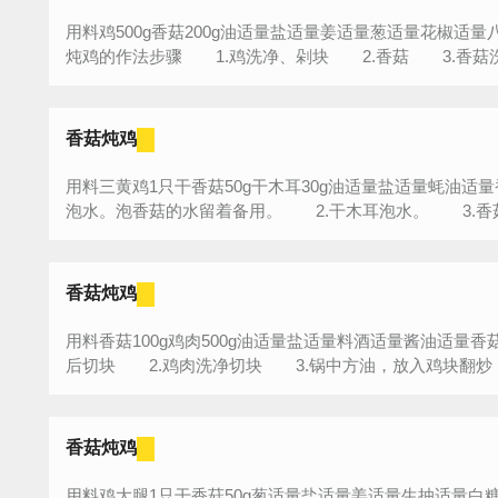
用料鸡500g香菇200g油适量盐适量姜适量葱适量花椒适
炖鸡的作法步骤 1.鸡洗净、剁块 2.香菇 3.香菇洗
香菇炖鸡
用料三黄鸡1只干香菇50g干木耳30g油适量盐适量蚝油适
泡水。泡香菇的水留着备用。 2.干木耳泡水。 3.香菇
香菇炖鸡
用料香菇100g鸡肉500g油适量盐适量料酒适量酱油适量
后切块 2.鸡肉洗净切块 3.锅中方油，放入鸡块翻炒 4
香菇炖鸡
用料鸡大腿1只干香菇50g葱适量盐适量姜适量生抽适量白