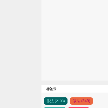
标签云
作法 (2103)
做法 (849)