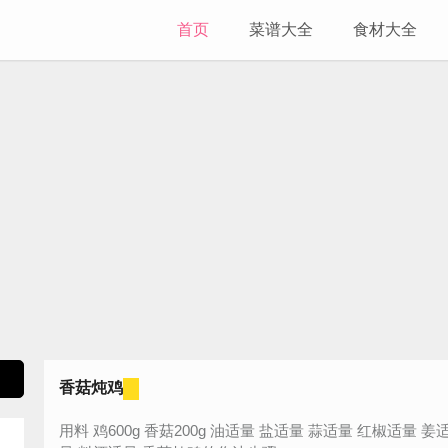
首页
菜谱大全
食材大全
香菇炖鸡
用料 鸡600g 香菇200g 油适量 盐适量 蒜适量 红椒适量 姜适量 八角适量 老抽适量 生抽适量 蚝油适