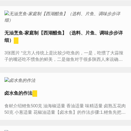
无油烹鱼-家庭制【西湖醋鱼】（选料、片鱼、调味步步详
细）
3张图片 “北方人传统上是比较少吃鱼的，一是，吃惯了大蒜辣
子的嘴还吃不惯鱼的鲜美，二是做鱼对于很多陕西人来说确实
有点难度。不会做也就懒得做，懒得做也就不会吃，总之，一
般陕...
卤水鱼的作法
食材介绍鲤鱼500克 油海椒适量 香油适量 味精适量 卤熟五花肉
50克 小葱适量 花椒油适量【卤水鱼】的作法步骤:1.鲤鱼先把鱼
腥线去掉，洗干净，在鱼背2边划刀；在用姜片，葱，盐...