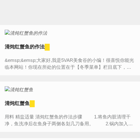
清炖红蟹鱼的作法
&emsp;&emsp;大家好,我是5VAR美食谷的小编！很喜悦你能光
临本网站！你现在所处的位置在于【冬季菜单】栏目底下，今
天将为大家带来的是“【清炖红蟹鱼的作法】”的详细内容介绍，
如...
清炖红蟹鱼
用料 精盐适量 清炖红蟹鱼的作法步骤 1.将鱼内脏清理干
净，鱼洗净后在鱼身子两侧各划几刀备用。 2.锅内加入适
量水（一次性添足），将鱼放...