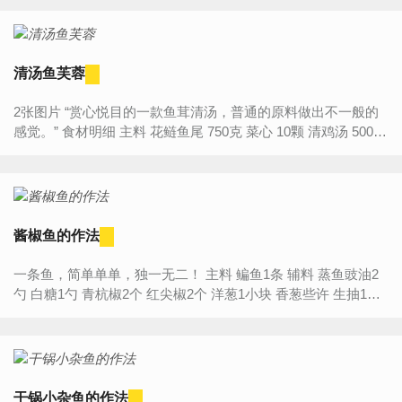
清汤鱼芙蓉
2张图片 “赏心悦目的一款鱼茸清汤，普通的原料做出不一般的
感觉。” 食材明细 主料 花鲢鱼尾 750克 菜心 10颗 清鸡汤 500克
蛋清 80克...
酱椒鱼的作法
一条鱼，简单单单，独一无二！ 主料 鳊鱼1条 辅料 蒸鱼豉油2
勺 白糖1勺 青杭椒2个 红尖椒2个 洋葱1小块 香葱些许 生抽1勺
大豆色拉油适量 大蒜5、6...
干锅小杂鱼的作法