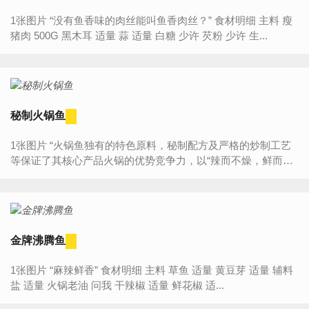
1张图片 “没有鱼香味的肉丝能叫鱼香肉丝？” 食材明细 主料 瘦
猪肉 500G 黑木耳 适量 蒜 适量 白糖 少许 芡粉 少许 生...
秘制火锅鱼
1张图片 “火锅鱼独有的特色原料，秘制配方及严格的炒制工艺
等保证了其核心产品火锅的优势竞争力，以“辣而不燥，鲜而不
腥，入口窜香，回味悠长”的特色口味享誉大江南北，营养丰
富，...
金牌沸腾鱼
1张图片 “麻辣鲜香” 食材明细 主料 草鱼 适量 黄豆芽 适量 辅料
盐 适量 火锅老油 问我 干辣椒 适量 鲜花椒 适...