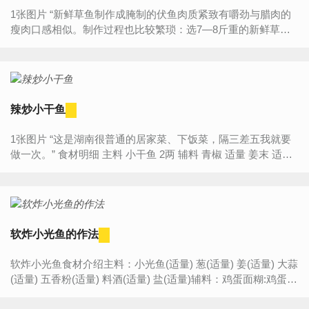
1张图片 “新鲜草鱼制作成腌制的伏鱼肉质紧致有嚼劲与腊肉的
瘦肉口感相似。制作过程也比较繁琐：选7—8斤重的新鲜草鱼
先用食盐腌制两三天，再将鱼吊挂于通风处风干。然后烟...
辣炒小干鱼
1张图片 “这是湖南很普通的居家菜、下饭菜，隔三差五我就要
做一次。” 食材明细 主料 小干鱼 2两 辅料 青椒 适量 姜末 适量
豆豉 ...
软炸小光鱼的作法
软炸小光鱼食材介绍主料：小光鱼(适量) 葱(适量) 姜(适量) 大蒜
(适量) 五香粉(适量) 料酒(适量) 盐(适量)辅料：鸡蛋面糊:鸡蛋(2
个)面粉(1.5纸杯) 凉水(适量) 盐(适量) 椒...