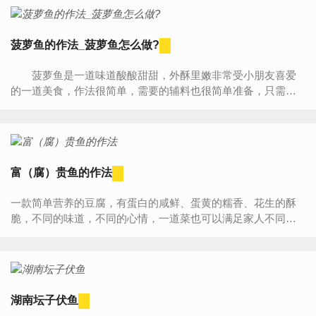
菠萝鱼的作法_菠萝鱼怎么做?
菠萝鱼是一道味道酸酸甜甜，外酥里嫩非常受小朋友喜爱
的一道美食，作法很简单，需要的辅料也很简单准备，只需要
用到平常生活中的一些调料就可以，鱼可以让商贩先处理好，
拿回...
富（腐）贵鱼的作法
一款简单营养的豆腐，有蛋白的咸鲜、蛋黄的糯香、花生的酥
脆，不同的味道，不同的心情，一道菜也可以满足家人不同口
味的需求。 富（腐）贵鱼用料工具主料： 豆腐 (100g) 咸鸭
蛋...
湖南坛子伏鱼